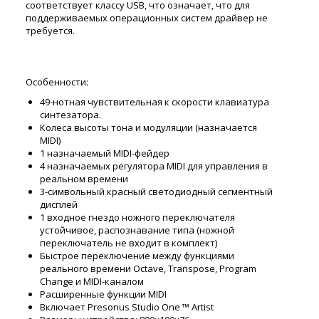
соответствует классу USB, что означает, что для
поддерживаемых операционных систем драйвер не
требуется.
Особенности:
49-нотная чувствительная к скорости клавиатура
синтезатора.
Колеса высоты тона и модуляции (назначается
MIDI)
1 назначаемый MIDI-фейдер
4 назначаемых регулятора MIDI для управления в
реальном времени
3-символьный красный светодиодный сегментный
дисплей
1 входное гнездо ножного переключателя
устойчивое, распознавание типа (ножной
переключатель не входит в комплект)
Быстрое переключение между функциями
реального времени Octave, Transpose, Program
Change и MIDI-каналом
Расширенные функции MIDI
Включает Presonus Studio One ™ Artist