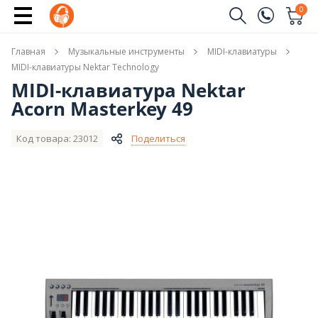
Сообщить о поступлении
0
Заказать звонок
Главная
Музыкальные инструменты
MIDI-клавиатуры
(096)
Имя
MIDI-клавиатуры Nektar Technology
MIDI-клавиатура Nektar
(044)
Acorn Masterkey 49
Телефон
Код товара: 23012
Поделиться
Отправить