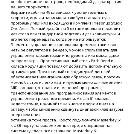
он обеспечивает контроль, необходимый для раскрытия
вашего творчества.
Выразите себя на 49 клавишах, чувствительных к
скорости, играя и записывая в любую стандартную
программу MIDI или входящую в комплект Presonus Studio
One Artist. Полный дизайн на 5 октав идеально подходит
для стола или стандартной подставки для клавиатуры, и
его легко перемещать, когда он не используется.
Элементы управления в реальном времени, такие как
четыре регулятора и фейдер, можно использовать для
управления параметрами инструмента или микса, даже
во время игры. Профессиональный стиль Pitch Bend и
колеса модуляции позволяют добавить дополнительную
артикуляцию. Трехзначный светодиодный дисплей
обеспечивает навигационную обратную связь, поэтому
можно быстро и легко найти нужные меню для изменения
MIDI-каналов, отправки изменений программы,
транспонирования или программирования элементов
управления в реальном времени. А если 61 клавиш
недостаточно, нажимайте на кнопки вверх и вниз на
октаву, чтобы мгновенно сдвинуть диапазон клавиатуры
вверх или вниз.
Установка тоже проста. Просто подключите Masterkey 61
к USB-порту на вашем компьютере, и операционная
система сделает все остальное. Masterkey 61