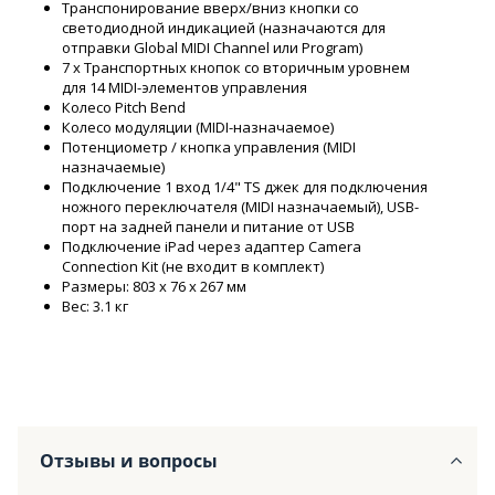
Транспонирование вверх/вниз кнопки со
светодиодной индикацией (назначаются для
отправки Global MIDI Channel или Program)
7 x Транспортных кнопок со вторичным уровнем
для 14 MIDI-элементов управления
Колесо Pitch Bend
Колесо модуляции (MIDI-назначаемое)
Потенциометр / кнопка управления (MIDI
назначаемые)
Подключение 1 вход 1/4" TS джек для подключения
ножного переключателя (MIDI назначаемый), USB-
порт на задней панели и питание от USB
Подключение iPad через адаптер Camera
Connection Kit (не входит в комплект)
Размеры: 803 x 76 x 267 мм
Вес: 3.1 кг
Отзывы и вопросы