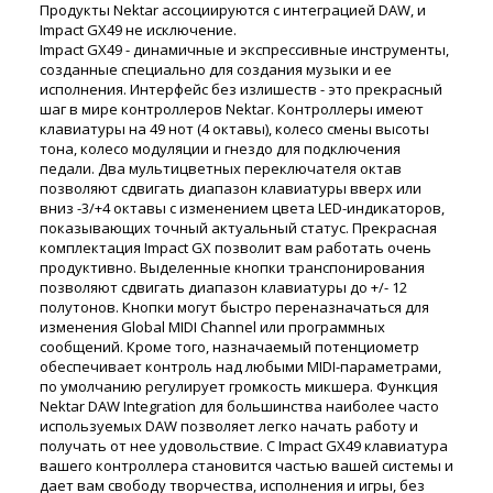
Продукты Nektar ассоциируются с интеграцией DAW, и
Impact GX49 не исключение.
Impact GX49 - динамичные и экспрессивные инструменты,
созданные специально для создания музыки и ее
исполнения. Интерфейс без излишеств - это прекрасный
шаг в мире контроллеров Nektar. Контроллеры имеют
клавиатуры на 49 нот (4 октавы), колесо смены высоты
тона, колесо модуляции и гнездо для подключения
педали. Два мультицветных переключателя октав
позволяют сдвигать диапазон клавиатуры вверх или
вниз -3/+4 октавы с изменением цвета LED-индикаторов,
показывающих точный актуальный статус. Прекрасная
комплектация Impact GX позволит вам работать очень
продуктивно. Выделенные кнопки транспонирования
позволяют сдвигать диапазон клавиатуры до +/- 12
полутонов. Кнопки могут быстро переназначаться для
изменения Global MIDI Channel или программных
сообщений. Кроме того, назначаемый потенциометр
обеспечивает контроль над любыми MIDI-параметрами,
по умолчанию регулирует громкость микшера. Функция
Nektar DAW Integration для большинства наиболее часто
используемых DAW позволяет легко начать работу и
получать от нее удовольствие. С Impact GX49 клавиатура
вашего контроллера становится частью вашей системы и
дает вам свободу творчества, исполнения и игры, без