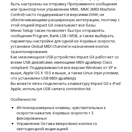
быть настроены на отправку Программного сообщения
или транспортное управление MMC. MMC (MIDI Machine
Control) часто поддерживается версиями DAW, не
обеспечивающими расширенную интеграцию, поэтому с
этой опцией Impact GX охватывает все базы.
Меню Setup также позволяет быстро отправлять
сообщения Program, Bank LSB / MSB, а также выбирать
параметры настройки для одной из 4 кривых скорости,
установки Global MIDI Channel и назначения кнопок
транспонирования.
Как низкомощное USB-устройство Impact GX работает со
всеми USB-девайсами, имеющими MIDI-драйвер Class
compliant. Поддерживаются все версии Windows от XP и
выше, Apple OS X 10.5 и выше, а также Linux (при условии,
что установлен USB MIDI-драйвер).
Вы можете легко подключить клавиатуру Impact GX к iPad
Apple, используя USB camera connection kit.
Особенности:
49 полноразмерных клавиш, чувствительных к
скорости нажатия, 4 кривых скорости + 3
фиксированных
Управление Октава вверх/вниз кнопки со
светодиодной индикацией