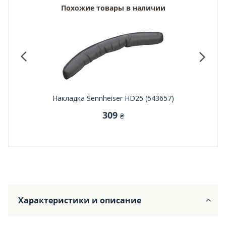
Похожие товары в наличии
 Apple
Накладка Sennheiser HD25 (543657)
Senn
0-YYM)
309
₴
Характеристики и описание