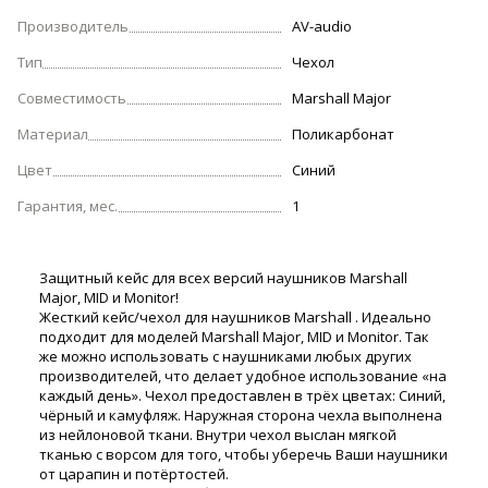
Производитель
AV-audio
Тип
Чехол
Совместимость
Marshall Major
Материал
Поликарбонат
Цвет
Синий
Гарантия, мес.
1
Защитный кейс для всех версий наушников Marshall
Major, MID и Monitor!
Жесткий кейс/чехол для наушников Marshall . Идеально
подходит для моделей Marshall Major, MID и Monitor. Так
же можно использовать с наушниками любых других
производителей, что делает удобное использование «на
каждый день». Чехол предоставлен в трёх цветах: Синий,
чёрный и камуфляж. Наружная сторона чехла выполнена
из нейлоновой ткани. Внутри чехол выслан мягкой
тканью с ворсом для того, чтобы уберечь Ваши наушники
от царапин и потёртостей.