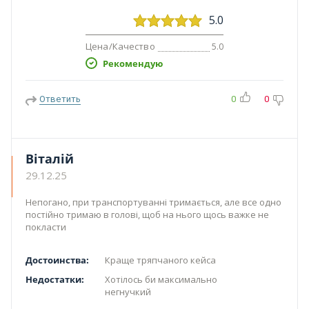
5.0
Цена/Качество
5.0
Рекомендую
Ответить
0
0
Віталій
29.12.25
Непогано, при транспортуванні тримається, але все одно
постійно тримаю в голові, щоб на нього щось важке не
покласти
Достоинства:
Краще тряпчаного кейса
Недостатки:
Хотілось би максимально
негнучкий