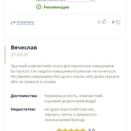
Рекомендую
Ответить
0
0
Вячеслав
21.02.25
Зручний компактний чохол для переноски навушників.
Бо просто так кидати навушники в рюкзак не хочеться.
Не уявляю навушники без цього чохла, хіба дома слухати
або не знімати з голови.
Достоинства:
Нормальна якість, компактний,
коремий додатковий відділ
Недостатки:
не дуже жорсткий пластик,
тирчать нитки з пришитого
значка назви бренду
5.0