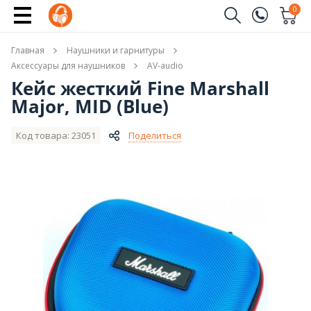
Сообщить о поступлении
0
Заказать звонок
Главная
Наушники и гарнитуры
(096)
Имя
Аксессуары для наушников
AV-audio
Кейс жесткий Fine Marshall
(044)
Major, MID (Blue)
Телефон
Код товара: 23051
Поделиться
Отправить