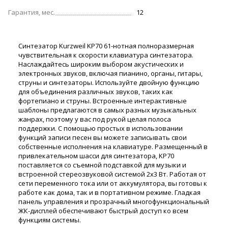
Гарантия, мес.
12
Синтезатор Kurzweil KP70 61-нотная полноразмерная
чувствительная к скорости клавиатура синтезатора.
Наслаждайтесь широким выбором акустических и
электронных звуков, включая пианино, органы, гитары,
струны и синтезаторы. Используйте двойную функцию
для объединения различных звуков, таких как
фортепиано и струны. Встроенные интерактивные
шаблоны предлагаются в самых разных музыкальных
жанрах, поэтому у вас под рукой целая полоса
поддержки. С помощью простых в использовании
функций записи песен вы можете записывать свои
собственные исполнения на клавиатуре. Размещенный в
привлекательном шасси для синтезатора, KP70
поставляется со съемной подставкой для музыки и
встроенной стереозвуковой системой 2x3 Вт. Работая от
сети переменного тока или от аккумулятора, вы готовы к
работе как дома, так и в портативном режиме. Гладкая
панель управления и прозрачный многофункциональный
ЖК-дисплей обеспечивают быстрый доступ ко всем
функциям системы.