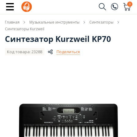
Сообщить о поступлении
0
Заказать звонок
Главная
Музыкальные инструменты
Синтезаторы
(096)
Имя
Синтезаторы Kurzweil
Синтезатор Kurzweil KP70
(044)
Телефон
Код товара: 23288
Поделиться
Отправить