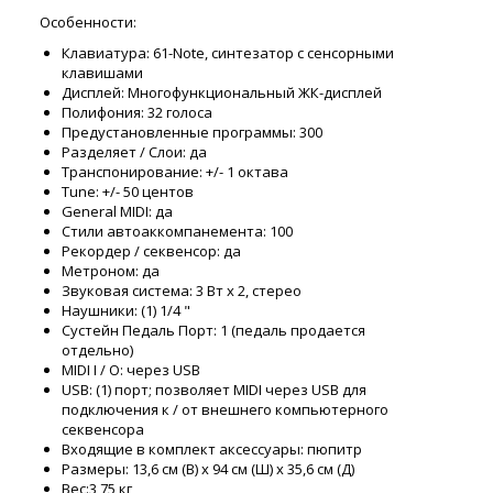
Особенности:
Клавиатура: 61-Note, синтезатор с сенсорными
клавишами
Дисплей: Многофункциональный ЖК-дисплей
Полифония: 32 голоса
Предустановленные программы: 300
Разделяет / Слои: да
Транспонирование: +/- 1 октава
Tune: +/- 50 центов
General MIDI: да
Стили автоаккомпанемента: 100
Рекордер / секвенсор: да
Метроном: да
Звуковая система: 3 Вт х 2, стерео
Наушники: (1) 1/4 "
Сустейн Педаль Порт: 1 (педаль продается
отдельно)
MIDI I / O: через USB
USB: (1) порт; позволяет MIDI через USB для
подключения к / от внешнего компьютерного
секвенсора
Входящие в комплект аксессуары: пюпитр
Размеры: 13,6 см (В) х 94 см (Ш) х 35,6 см (Д)
Вес:3,75 кг