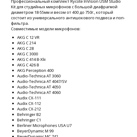
Профессиональный комплект Rycote InVision USM Studio
Kit для студийных микрофонов с большой диафрагмой
диаметром 18-55мм и весом от 400 до 750г., который
состоит из универсального антишокового подвеса и поп-
фильтра.
Совместимые модели микрофонов:
AKG C 12 VR
AKG C 214
AKG C 28
AKG C 3000
AKG C 414 B-Xlii
AKG C 426 B
AKG Perception 400
Audio-Technica AT 3060
Audio-Technica AT 4047/SV
Audio-Technica AT 4050
Audio-Technica AT 4060
Audix CX-111
Audix CX-112
Audix CX-212
Behringer B2
Behringer C1
Berliner Microphones USA U7
BeyerDynamic M 99
BeyerDynamic MC 742