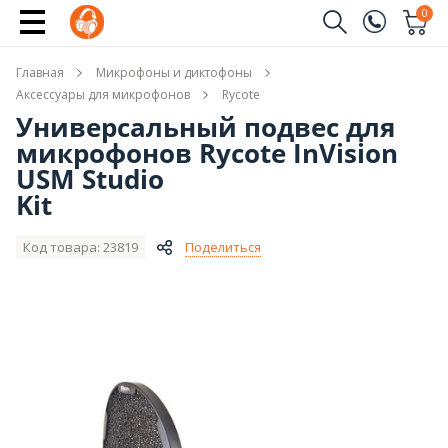
Купить
0
Заказать звонок
Главная
Микрофоны и диктофоны
(096)
Имя
Аксессуары для микрофонов
Rycote
Универсальный подвес для
(044)
микрофонов Rycote InVision
Телефон
USM Studio
Kit
Код товара: 23819
Поделиться
Отправить