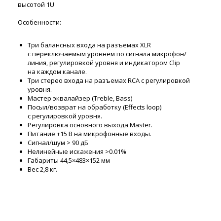
высотой 1U
Особенности:
Три балансных входа на разъемах XLR
с переключаемым уровнем по сигнала микрофон/
линия, регулировкой уровня и индикатором Clip
на каждом канале.
Три стерео входа на разъемах RCA с регулировкой
уровня.
Мастер эквалайзер (Treble, Bass)
Посыл/возврат на обработку (Effects loop)
с регулировкой уровня.
Регулировка основного выхода Master.
Питание +15 В на микрофонные входы.
Сигнал/шум > 90 дБ
Нелинейные искажения >0.01%
Габариты 44,5×483×152 мм
Вес 2,8 кг.