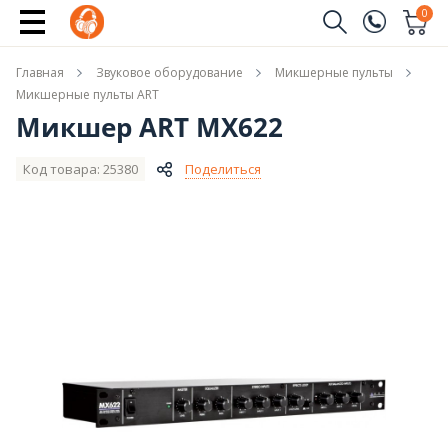
Сообщить о поступлении
0
Заказать звонок
Главная
Звуковое оборудование
Микшерные пульты
(096)
Имя
Микшерные пульты ART
Микшер ART MX622
(044)
Телефон
Код товара: 25380
Поделиться
Отправить