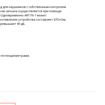
ыход для наушников с собственным контролем
ков сигнала осуществляется при помощи
 Одновременно ART FX-1 может
ротивление устройства составляет 470 кОм,
превышает 90 дБ.
я потенциометрами;