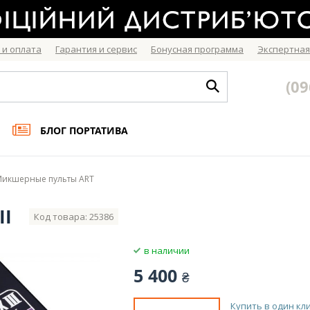
 и оплата
Гарантия и сервис
Бонусная программа
Экспертная
(09
БЛОГ ПОРТАТИВА
Микшерные пульты ART
II
Код товара: 25386
в наличии
5 400
₴
Купить в один кл