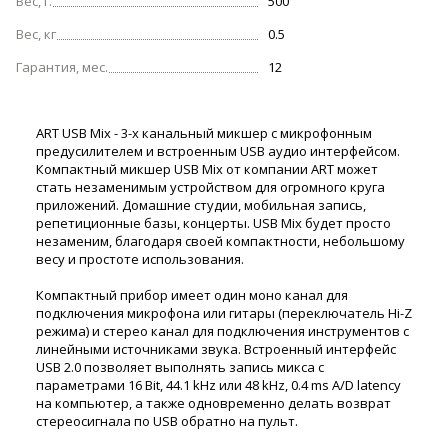
Вес, г.
500
Вес, кг
0.5
Гарантия, мес.
12
ART USB Mix - 3-х канальный микшер с микрофонным
предусилителем и встроенным USB аудио интерфейсом.
Компактный микшер USB Mix от компании ART может
стать незаменимым устройством для огромного круга
приложений. Домашние студии, мобильная запись,
репетиционные базы, концерты. USB Mix будет просто
незаменим, благодаря своей компактности, небольшому
весу и простоте использования.
Компактный прибор имеет один моно канал для
подключения микрофона или гитары (переключатель Hi-Z
режима) и стерео канал для подключения инструментов с
линейными источниками звука. Встроенный интерфейс
USB 2.0 позволяет выполнять запись микса с
параметрами 16 Bit, 44.1 kHz или 48 kHz, 0.4 ms A/D latency
на компьютер, а также одновременно делать возврат
стереосигнала по USB обратно на пульт.