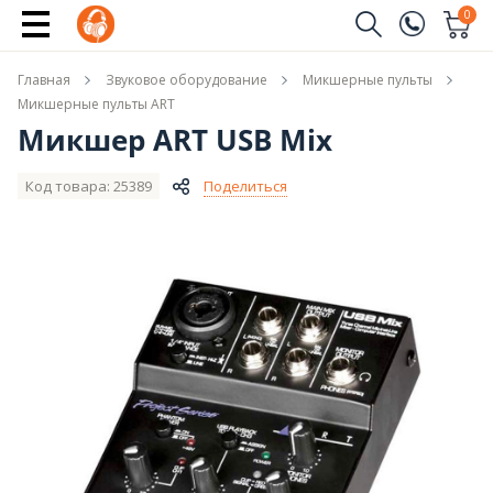
Купить
0
Заказать звонок
Главная
Звуковое оборудование
Микшерные пульты
(096)
Имя
Микшерные пульты ART
Микшер ART USB Mix
(044)
Телефон
Код товара: 25389
Поделиться
Отправить