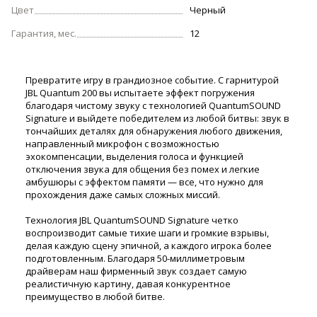
Цвет
Черный
Гарантия, мес.
12
Превратите игру в грандиозное событие. С гарнитурой
JBL Quantum 200 вы испытаете эффект погружения
благодаря чистому звуку с технологией QuantumSOUND
Signature и выйдете победителем из любой битвы: звук в
тончайших деталях для обнаружения любого движения,
направленный микрофон с возможностью
эхокомпенсации, выделения голоса и функцией
отключения звука для общения без помех и легкие
амбушюры с эффектом памяти — все, что нужно для
прохождения даже самых сложных миссий.
Технология JBL QuantumSOUND Signature четко
воспроизводит самые тихие шаги и громкие взрывы,
делая каждую сцену эпичной, а каждого игрока более
подготовленным. Благодаря 50-миллиметровым
драйверам наш фирменный звук создает самую
реалистичную картину, давая конкурентное
преимущество в любой битве.