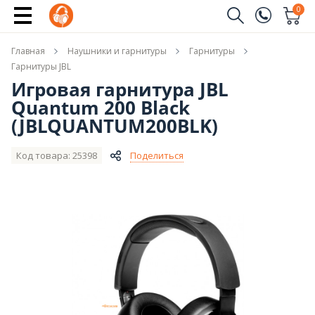
Купить
0
Заказать звонок
Главная
Наушники и гарнитуры
Гарнитуры
(096)
Имя
Гарнитуры JBL
Игровая гарнитура JBL
(044)
Quantum 200 Black
Телефон
(JBLQUANTUM200BLK)
Код товара: 25398
Поделиться
Отправить