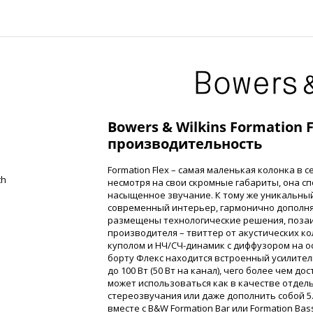
Bowers & Wilkins Formation 
производительность
Formation Flex – самая маленькая колонка в 
th
несмотря на свои скромные габариты, она с
насыщенное звучание. К тому же уникальны
современный интерьер, гармонично дополняя
размещены технологические решения, поза
производителя – твиттер от акустических к
куполом и НЧ/СЧ-динамик с диффузором на о
борту Флекс находится встроенный усилител
до 100 Вт (50 Вт на канал), чего более чем до
может использоваться как в качестве отдель
стереозвучания или даже дополнить собой 5
вместе с B&W Formation Bar или Formation Bas