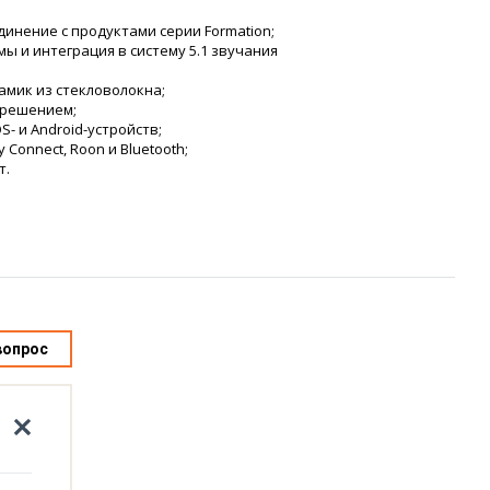
инение с продуктами серии Formation;
ы и интеграция в систему 5.1 звучания
мик из стекловолокна;
зрешением;
- и Android-устройств;
fy Connect, Roon и Bluetooth;
т.
вопрос