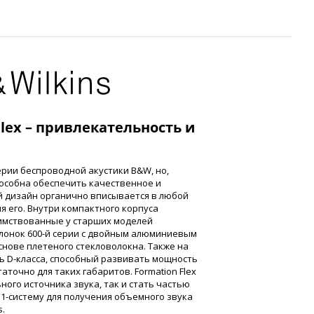
Flex – привлекательность и
серии беспроводной акустики B&W, но,
пособна обеспечить качественное и
й дизайн органично вписывается в любой
 его. Внутри компактного корпуса
имствованные у старших моделей
олонок 600-й серии с двойным алюминиевым
снове плетеного стекловолокна. Также на
ь D-класса, способный развивать мощность
статочно для таких габаритов. Formation Flex
ного источника звука, так и стать частью
.1-систему для получения объемного звука
s.