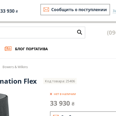
Сообщить о поступлении
33 930
З
₴
 и оплата
Гарантия и сервис
Бонусная программа
Экспертная
(09
БЛОГ ПОРТАТИВА
Bowers & Wilkins
mation Flex
Код товара: 25406
нет в наличии
33 930
₴