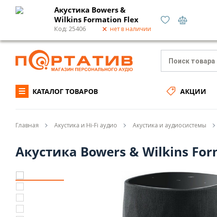
Акустика Bowers &
Wilkins Formation Flex
Код: 25406
нет в наличии
Укр
/
Рус
О нас
Доставка
КАТАЛОГ ТОВАРОВ
АКЦИИ
Главная
Акустика и Hi-Fi аудио
Акустика и аудиосистемы
Акустика Bowers & Wilkins For