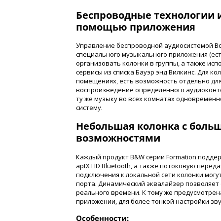
Беспроводные технологии и
помощью приложения
Управление беспроводной аудиосистемой Bo
специального музыкального приложения (есть 
организовать колонки в группы, а также и
сервисы из списка Бауэр энд Вилкинс. Для к
помещениях, есть возможность отдельно для
воспроизведение определенного аудиоконте
ту же музыку во всех комнатах одновремен
систему.
Небольшая колонка с бол
возможностями
Каждый продукт B&W серии Formation поддержи
aptX HD Bluetooth, а также потоковую переда
подключения к локальной сети колонки могу
порта. Динамический эквалайзер позволяет 
реального времени. К тому же предусмотрен
приложении, для более тонкой настройки зву
Особенности: