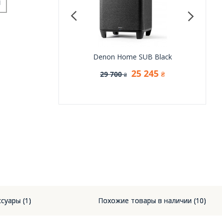
и
le Borea BR02 Connect
Denon Home SUB Black
Dream
Green Vert
25 245
29 700
₴
₴
30 510
31 1
₴
суары (1)
Похожие товары в наличии (10)