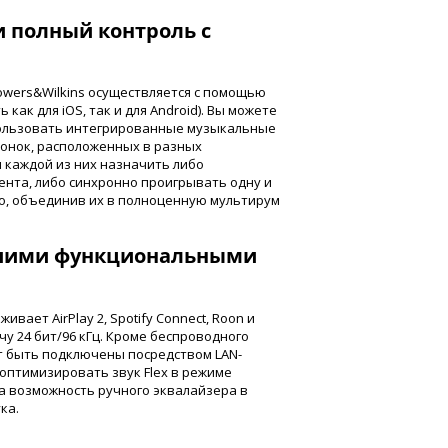
 полный контроль с
wers&Wilkins осуществляется с помощью
как для iOS, так и для Android). Вы можете
спользовать интегрированные музыкальные
олонок, расположенных в разных
 каждой из них назначить либо
нта, либо синхронно проигрывать одну и
но, объединив их в полноценную мультирум
ьшими функциональными
вает AirPlay 2, Spotify Connect, Roon и
чу 24 бит/96 кГц. Кроме беспроводного
т быть подключены посредством LAN-
оптимизировать звук Flex в режиме
а возможность ручного эквалайзера в
ка.