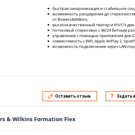
быстрая синхронизация и стабильное соед
возможность расширения до стереосистем
от Bowers&Wilkins;
высококачественный твитер и НЧ/СЧ-дина
потоковый стереозвук с 96/24 битным ра
управление с помощью приложения для iOS
совместимость с WiFi, Apple AirPlay 2, Spoti
возможность подключения через LAN-пор
Оставить отзыв
Задать 
s & Wilkins Formation Flex