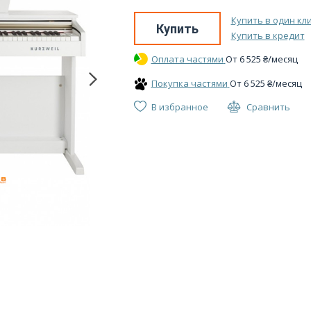
Купить в один кл
Купить
Купить в кредит
Оплата частями
От
6 525
₴
/месяц
Покупка частями
От
6 525
₴
/месяц
В избранное
Сравнить