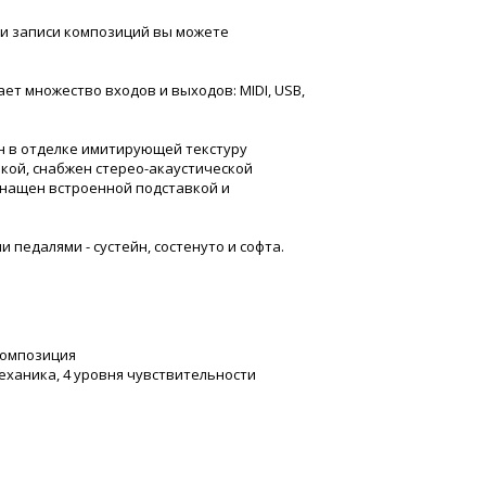
и записи композиций вы можете
ет множество входов и выходов: MIDI, USB,
н в отделке имитирующей текстуру
лкой, снабжен стерео-акаустической
снащен встроенной подставкой и
педалями - сустейн, состенуто и софта.
композиция
ханика, 4 уровня чувствительности