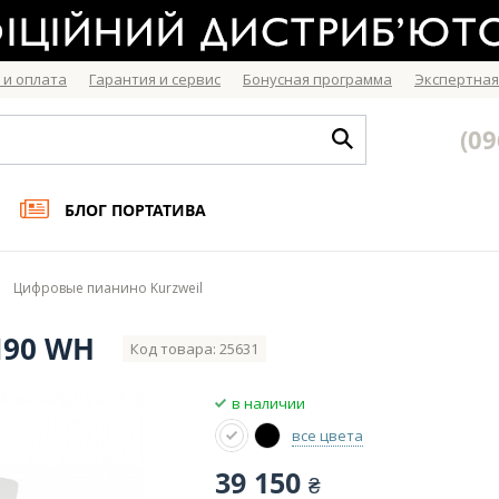
 и оплата
Гарантия и сервис
Бонусная программа
Экспертная
(09
БЛОГ ПОРТАТИВА
Цифровые пианино Kurzweil
M90 WH
Код товара: 25631
в наличии
все цвета
39 150
₴