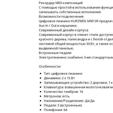
Рекордер MIDI композиций
С помощью простой в использовании функци
записывать собственные исполнения.
Возможности подключения
Цифровое пианино KURZWEIL M90 SR предлага
Aux In / Out и наушники.
Современный дизайн корпуса
Современный корпус в спинет стиле доступе
красного дерева, палисандра и с белой отде
системой общей мощностью 30 Вт, а также о
выдвижной панелью.
Встроенные педали
Электропианино снабжено 3-мя стандартными 
Особенности:
Тип: цифровое пианино
Динамики: 2 х 15 Вт
Записывающее устройство: 2 дорожки, 1 
Клавиатура: взвешенная молоточковая ме
Количество тембров: 16
Метроном: есть
Наложение/Разделение: Да/Да
Педали: 3 (встроенные)
Полифония: 64