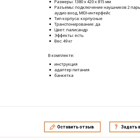
Размеры: 1380 х 420 х 815 мм
Разъемы: подключение наушников 2 пары
аудио вход, MIDI-интерфейс
Тип корпуса: корпусные
Транспонирование: да
Цвет: палисандр
Эффекты: есть
Вес: 49 кг
В комплекте:
инструкция
адаптер питания
банкетка
Оставить отзыв
Задать 