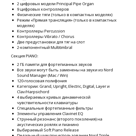
2 цифровых модели Principal Pipe Organ
9 цифровых контроллеров
Физические тяги (только в компактных моделях)
Режим «Прямая трансляция» (только в компактных
моделях)
Контроллеры Percussion
Контроллеры Vibrato / Chorus
Две предустановки для тяг на слот
2-компонентный Multitimbral
Секция PIANO:
2 ГБ памяти для фортепианных звуков
Все звуки могут быть заменены на звуки из Nord
Sound Manager (Mac / Win)
120-голосовая полифония
Категории: Grand, Upright, Electric, Digital, Layer и
Clav/Harpsichord
4 выбираемых кривых динамической
чувствительности клавиатуры
Специальные фортепианные фильтры
Элементы управления Clavinet EQ
Струнный резонанс (второго поколения) на
акустических роялях и пианино
Выбираемый Soft Piano Release
Педальный шум при использовании Nord Triple