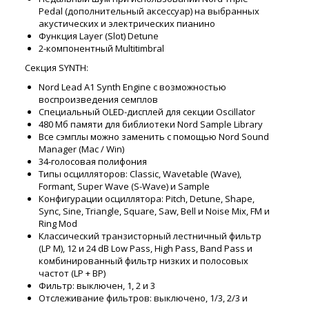
Pedal (дополнительный аксессуар) на выбранных
акустических и электрических пианино
Функция Layer (Slot) Detune
2-компонентный Multitimbral
Секция SYNTH:
Nord Lead A1 Synth Engine с возможностью
воспроизведения семплов
Специальный OLED-дисплей для секции Oscillator
480 Мб памяти для библиотеки Nord Sample Library
Все сэмплы можно заменить с помощью Nord Sound
Manager (Mac / Win)
34-голосовая полифония
Типы осцилляторов: Classic, Wavetable (Wave),
Formant, Super Wave (S-Wave) и Sample
Конфигурации осциллятора: Pitch, Detune, Shape,
Sync, Sine, Triangle, Square, Saw, Bell и Noise Mix, FM и
Ring Mod
Классический транзисторный лестничный фильтр
(LP M), 12 и 24 dB Low Pass, High Pass, Band Pass и
комбинированный фильтр низких и полосовых
частот (LP + BP)
Фильтр: выключен, 1, 2 и 3
Отслеживание фильтров: выключено, 1/3, 2/3 и