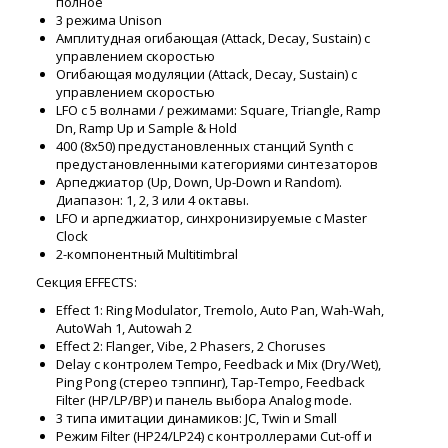
полное
3 режима Unison
Амплитудная огибающая (Attack, Decay, Sustain) с
управлением скоростью
Огибающая модуляции (Attack, Decay, Sustain) с
управлением скоростью
LFO с 5 волнами / режимами: Square, Triangle, Ramp
Dn, Ramp Up и Sample & Hold
400 (8x50) предустановленных станций Synth с
предустановленными категориями синтезаторов
Арпеджиатор (Up, Down, Up-Down и Random).
Диапазон: 1, 2, 3 или 4 октавы.
LFO и арпеджиатор, синхронизируемые с Master
Clock
2-компонентный Multitimbral
Секция EFFECTS:
Effect 1: Ring Modulator, Tremolo, Auto Pan, Wah-Wah,
AutoWah 1, Autowah 2
Effect 2: Flanger, Vibe, 2 Phasers, 2 Choruses
Delay с контролем Tempo, Feedback и Mix (Dry/Wet),
Ping Pong (стерео тэппинг), Tap-Tempo, Feedback
Filter (HP/LP/BP) и панель выбора Analog mode.
3 типа имитации динамиков: JC, Twin и Small
Режим Filter (HP24/LP24) с контроллерами Cut-off и