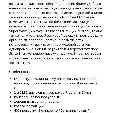
ярким OLED-дисплеем, обеспечивающим более удобную
навигацию по пресетам. Подобный дисплей появился и в
секции "Synth", в основе которой лежит звуковой движок,
заимствованный у синтезатора Nord Lead A1. Также
отметим, что в синтезаторной секции Nord Stage 3
появилась совершенно новая категория осцилляторов –
Super Wave (S-wave). Что касается секции "Organ", то она
также получила новый звуковой движок и новые модели
органов, плюс теперь доступна возможность
использования двух различных моделей органов
одновременно. Секция эффектов в инструментах Nord
Stage 3 также подверглась улучшению. В частности, был
усовершенствован Delay и появился совершенно новый
эффект Filter.
Особенности:
клавиатура 76 клавиш, чувствительная к скорости
нажатия, портативная мотолочковая. Диапазон: E-
G
2-а OLED-дисплея для разделов Program и Synth
контроль основного уровня
деревянная ручка управления
колесо модуляции
400 программ - 8 банков по 10 страниц каждый.