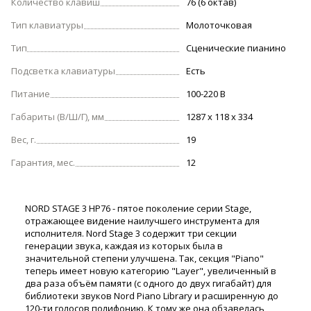
Количество клавиш
76 (6 октав)
Тип клавиатуры
Молоточковая
Тип
Сценические пианино
Подсветка клавиатуры
Есть
Питание
100-220 В
Габариты (В/Ш/Г), мм
1287 x 118 x 334
Вес, г.
19
Гарантия, мес.
12
NORD STAGE 3 HP76 - пятое поколение серии Stage,
отражающее видение наилучшего инструмента для
исполнителя. Nord Stage 3 содержит три секции
генерации звука, каждая из которых была в
значительной степени улучшена. Так, секция "Piano"
теперь имеет новую категорию "Layer", увеличенный в
два раза объём памяти (с одного до двух гигабайт) для
библиотеки звуков Nord Piano Library и расширенную до
120-ти голосов полифонию. К тому же она обзавелась