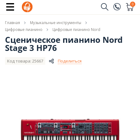
Сообщить о поступлении
0
Заказать звонок
Главная
Музыкальные инструменты
(096)
Имя
Цифровые пианино
Цифровые пианино Nord
Сценическое пианино Nord
(044)
Stage 3 HP76
Телефон
Код товара: 25667
Поделиться
Отправить