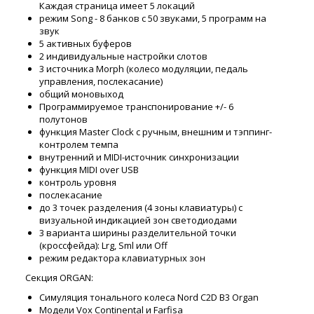
Каждая страница имеет 5 локаций
режим Song - 8 банков с 50 звуками, 5 программ на
звук
5 активных буферов
2 индивидуальные настройки слотов
3 источника Morph (колесо модуляции, педаль
управления, послекасание)
общий моновыход
Программируемое транспонирование +/- 6
полутонов
функция Master Clock с ручным, внешним и тэппинг-
контролем темпа
внутренний и MIDI-источник синхронизации
функция MIDI over USB
контроль уровня
послекасание
до 3 точек разделения (4 зоны клавиатуры) с
визуальной индикацией зон светодиодами
3 варианта ширины разделительной точки
(кроссфейда): Lrg, Sml или Off
режим редактора клавиатурных зон
Секция ORGAN:
Симуляция тонального колеса Nord C2D B3 Organ
Модели Vox Continental и Farfisa