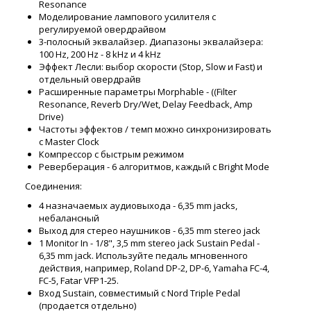
Resonance
Моделирование лампового усилителя с
регулируемой овердрайвом
3-полосный эквалайзер. Диапазоны эквалайзера:
100 Hz, 200 Hz - 8 kHz и 4 kHz
Эффект Лесли: выбор скорости (Stop, Slow и Fast) и
отдельный овердрайв
Расширенные параметры Morphable - ((Filter
Resonance, Reverb Dry/Wet, Delay Feedback, Amp
Drive)
Частоты эффектов / темп можно синхронизировать
с Master Clock
Компрессор с быстрым режимом
Реверберация - 6 алгоритмов, каждый с Bright Mode
Соединения:
4 назначаемых аудиовыхода - 6,35 mm jacks,
небалансный
Выход для стерео наушников - 6,35 mm stereo jack
1 Monitor In - 1/8", 3,5 mm stereo jack Sustain Pedal -
6,35 mm jack. Используйте педаль мгновенного
действия, например, Roland DP-2, DP-6, Yamaha FC-4,
FC-5, Fatar VFP1-25.
Вход Sustain, совместимый с Nord Triple Pedal
(продается отдельно)