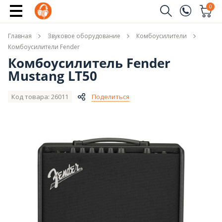
Сообщить о поступлении
0
Заказать звонок
Главная
Звуковое оборудование
Комбоусилители
(096)
Имя
Комбоусилители Fender
Комбоусилитель Fender
(044)
Mustang LT50
Телефон
Код товара: 26011
Поделиться
Отправить