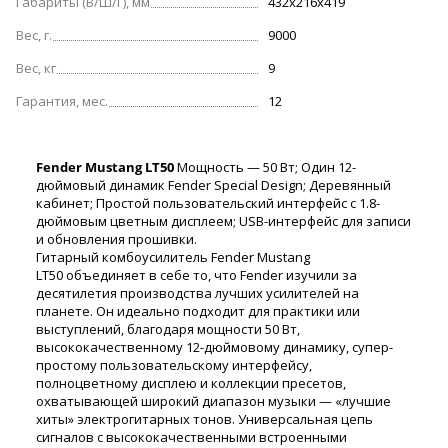
Габариты (В/Ш/Г), мм
432x216x419
Вес, г.
9000
Вес, кг
9
Гарантия, мес.
12
Fender Mustang LT50
Мощность — 50 Вт; Один 12-
дюймовый динамик Fender Special Design; Деревянный
кабинет; Простой пользовательский интерфейс с 1.8-
дюймовым цветным дисплеем; USB-интерфейс для записи
и обновления прошивки.
Гитарный комбоусилитель Fender Mustang
LT50 объединяет в себе то, что Fender изучили за
десятилетия производства лучших усилителей на
планете. Он идеально подходит для практики или
выступлений, благодаря мощности 50 Вт,
высококачественному 12-дюймовому динамику, супер-
простому пользовательскому интерфейсу,
полноцветному дисплею и коллекции пресетов,
охватывающей широкий диапазон музыки — «лучшие
хиты» электрогитарных тонов. Универсальная цепь
сигналов с высококачественными встроенными