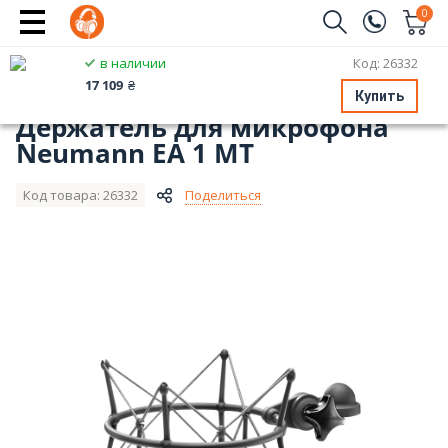
0
Заказать звонок
в наличии
Код: 26332
Главная
Микрофоны и диктофоны
(096)
Имя
17 109
₴
Аксессуары для микрофонов
Neumann
Купить
Держатель для микрофона
(044)
Neumann EA 1 MT
Телефон
Код товара: 26332
Поделиться
Отправить