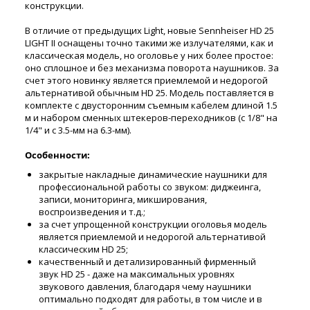
конструкции.
В отличие от предыдущих Light, новые Sennheiser HD 25
LIGHT II оснащены точно такими же излучателями, как и
классическая модель, но оголовье у них более простое:
оно сплошное и без механизма поворота наушников. За
счет этого новинку является приемлемой и недорогой
альтернативой обычным HD 25. Модель поставляется в
комплекте с двусторонним съемным кабелем длиной 1.5
м и набором сменных штекеров-переходников (с 1/8" на
1/4" и с 3.5-мм на 6.3-мм).
Особенности:
закрытые накладные динамические наушники для
профессиональной работы со звуком: диджеинга,
записи, мониторинга, микширования,
воспроизведения и т.д.;
за счет упрощенной конструкции оголовья модель
является приемлемой и недорогой альтернативой
классическим HD 25;
качественный и детализированный фирменный
звук HD 25 - даже на максимальных уровнях
звукового давления, благодаря чему наушники
оптимально подходят для работы, в том числе и в