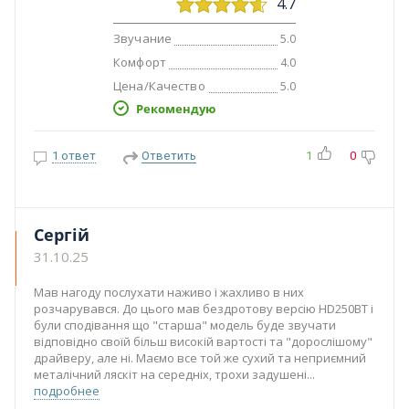
4.7
Звучание
5.0
Комфорт
4.0
Цена/Качество
5.0
Рекомендую
1 ответ
Ответить
1
0
Сергій
31.10.25
Мав нагоду послухати наживо і жахливо в них
розчарувався. До цього мав бездротову версію HD250BT і
були сподівання що "старша" модель буде звучати
відповідно своїй більш високій вартості та "дорослішому"
драйверу, але ні. Маємо все той же сухий та неприємний
металічний ляскіт на середніх, трохи задушені
подробнее