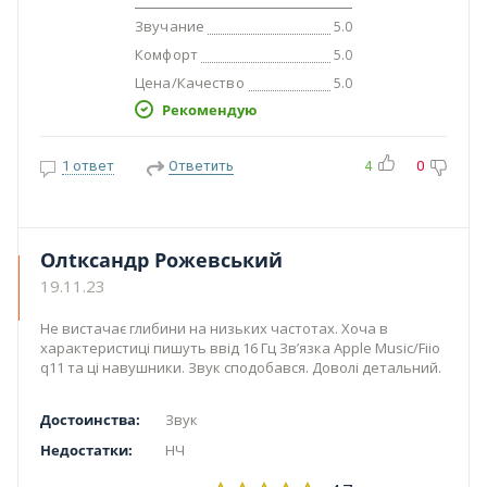
Звучание
5.0
Комфорт
5.0
Цена/Качество
5.0
Рекомендую
1 ответ
Ответить
4
0
Олtксандр Рожевський
19.11.23
Не вистачає глибини на низьких частотах. Хоча в
характеристиці пишуть ввід 16 Гц Звʼязка Apple Music/Fiio
q11 та ці навушники. Звук сподобався. Доволі детальний.
Достоинства:
Звук
Недостатки:
НЧ