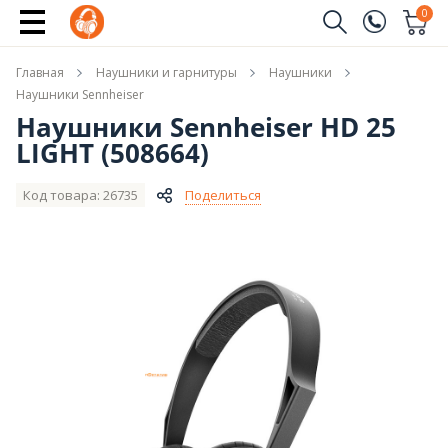
Купить
0
Заказать звонок
Главная
Наушники и гарнитуры
Наушники
(096)
Имя
Наушники Sennheiser
Наушники Sennheiser HD 25
(044)
LIGHT (508664)
Телефон
Код товара: 26735
Поделиться
Отправить