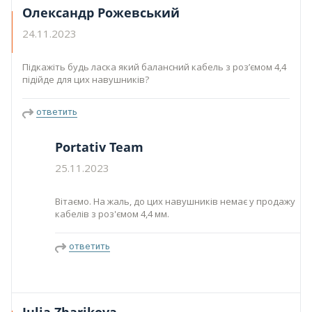
Олександр Рожевський
24.11.2023
Підкажіть будь ласка який балансний кабель з розʼємом 4,4
підійде для цих навушників?
ответить
Portativ Team
25.11.2023
Вітаємо. На жаль, до цих навушників немає у продажу
кабелів з роз'ємом 4,4 мм.
ответить