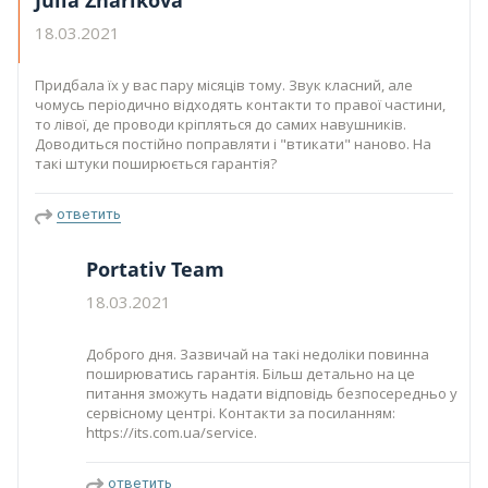
Julia Zharikova
18.03.2021
Придбала їх у вас пару місяців тому. Звук класний, але
чомусь періодично відходять контакти то правої частини,
то лівої, де проводи кріпляться до самих навушників.
Доводиться постійно поправляти і "втикати" наново. На
такі штуки поширюється гарантія?
ответить
Portativ Team
18.03.2021
Доброго дня. Зазвичай на такі недоліки повинна
поширюватись гарантія. Більш детально на це
питання зможуть надати відповідь безпосередньо у
сервісному центрі. Контакти за посиланням:
https://its.com.ua/service.
ответить