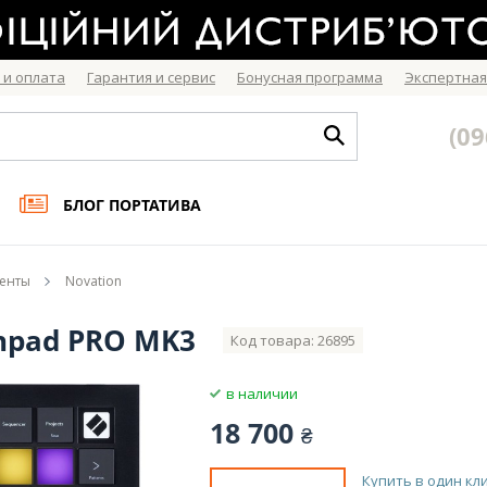
 и оплата
Гарантия и сервис
Бонусная программа
Экспертная
(09
БЛОГ ПОРТАТИВА
ненты
Novation
chpad PRO MK3
Код товара: 26895
в наличии
18 700
₴
Купить в один кл