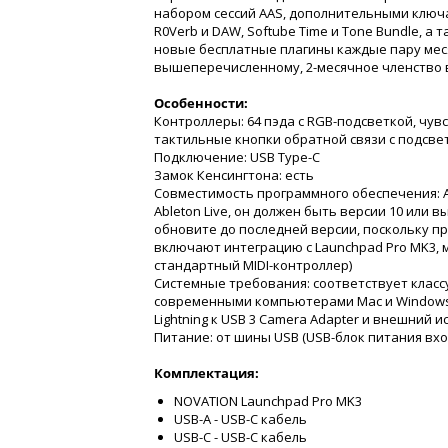
набором сессий AAS, дополнительными ключа
R0Verb и DAW, Softube Time и Tone Bundle, а 
новые бесплатные плагины каждые пару меся
вышеперечисленному, 2-месячное членство в
Особенности:
Контроллеры: 64 пэда с RGB-подсветкой, чув
тактильные кнопки обратной связи с подсве
Подключение: USB Type-C
Замок Кенсингтона: есть
Совместимость программного обеспечения: Abl
Ableton Live, он должен быть версии 10 или 
обновите до последней версии, поскольку пр
включают интеграцию с Launchpad Pro MK3, 
стандартный MIDI-контроллер)
Системные требования: соответствует класс
современными компьютерами Mac и Windows, 
Lightning к USB 3 Camera Adapter и внешний 
Питание: от шины USB (USB-блок питания вхо
Комплектация
:
NOVATION Launchpad Pro MK3
USB-A - USB-C кабель
USB-C - USB-C кабель