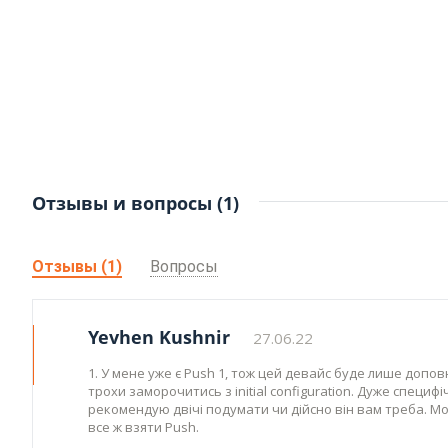
Отзывы и вопросы (1)
Отзывы (1)
Вопросы
Yevhen Kushnir
27.06.22
1. У мене уже є Push 1, тож цей девайс буде лише допов
трохи заморочитись з initial configuration. Дуже специ
рекомендую двічі подумати чи дійсно він вам треба. Мо
все ж взяти Push.