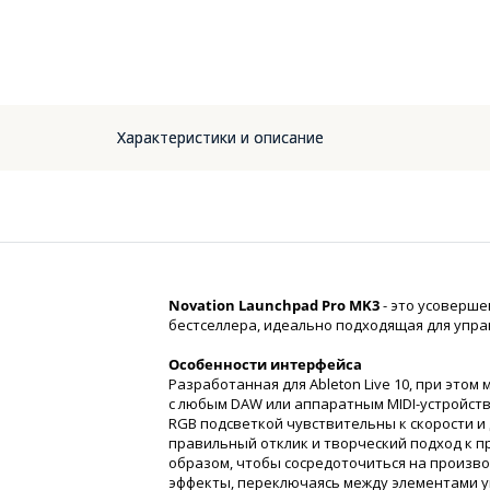
Характеристики и описание
Novation Launchpad Pro MK3
- это усоверше
бестселлера, идеально подходящая для управ
Особенности интерфейса
Разработанная для Ableton Live 10, при это
с любым DAW или аппаратным MIDI-устройст
RGB подсветкой чувствительны к скорости 
правильный отклик и творческий подход к п
образом, чтобы сосредоточиться на произво
эффекты, переключаясь между элементами 