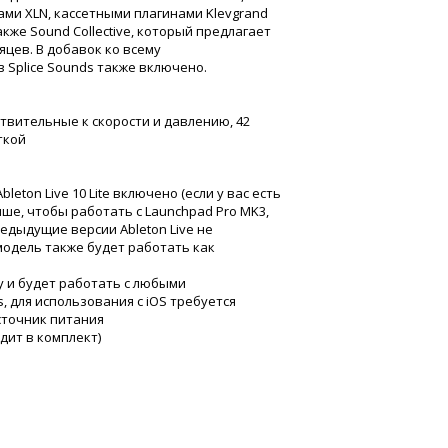
ми XLN, кассетными плагинами Klevgrand
также Sound Collective, который предлагает
цев. В добавок ко всему
 Splice Sounds также включено.
ствительные к скорости и давлению, 42
ткой
eton Live 10 Lite включено (если у вас есть
выше, чтобы работать с Launchpad Pro MK3,
едыдущие версии Ableton Live не
модель также будет работать как
у и будет работать с любыми
для использования с iOS требуется
источник питания
дит в комплект)