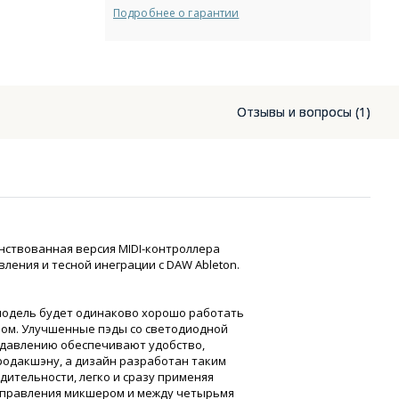
Подробнее о гарантии
Отзывы и вопросы (1)
нствованная версия MIDI-контроллера
ления и тесной инеграции с DAW Ableton.
м модель будет одинаково хорошо работать
вом. Улучшенные пэды со светодиодной
и давлению обеспечивают удобство,
родакшэну, а дизайн разработан таким
дительности, легко и сразу применяя
управления микшером и между четырьмя