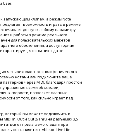
и User.
 к запускающим клипам, а режим Note
 предлагает возможность играть в режиме
беспечивает доступ к любому параметру
ления и работы в режиме реального
ачен для пользовательских макетов
аратного обеспечения, а доступ одним
ve гарантирует, что вы никогда не
щью четырехполосного полифонического
 восемью нотами или подключите ваше
 паттернов через MIDI, благодаря простой
т управление всеми объемами,
лен к скорости, позволяет плавные
мости от того, как сильно играет пэд.
тр, который вы можете подключить к
IDI In, Out и Out 2/Thru на разъемах 3,5
 питаться от прилагаемого адаптера
ель поставляется с Ableton Live Lite,