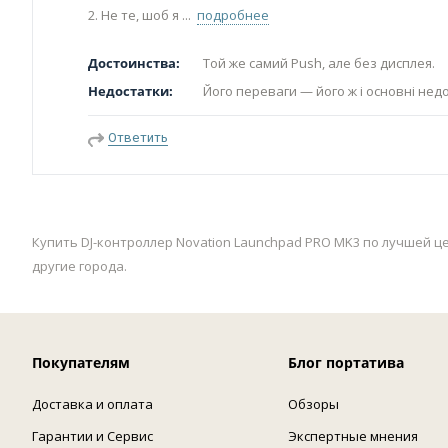
2. Не те, шоб я
подробнее
Достоинства:
Той же самий Push, але без дисплея.
Недостатки:
Його переваги — його ж і основні недо
Ответить
Купить DJ-контроллер Novation Launchpad PRO MK3 по лучшей це
другие города.
Покупателям
Блог портатива
Доставка и оплата
Обзоры
Гарантии и Сервис
Экспертные мнения