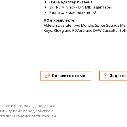
USB-A адаптер питания
3x TRS Minijack - DIN MIDI адаптеры
Карта для скачивания ПО
ПО в комплекте:
Ableton Live Lite, Two Months Splice Sounds Me
Keys, Klevgrand R0Verb and DAW Cassette, Soft
Оставить отзыв
Задать 
нювати його, хоч і доведеться
фічний девайс, перед покупкою
жливо, є сенс докласти грошей і