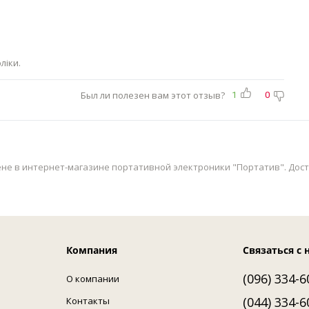
ліки.
Был ли полезен вам этот отзыв?
1
0
не в интернет-магазине портативной электроники "Портатив". Доста
Компания
Связаться с 
(096) 334-6
О компании
(044) 334-6
Контакты