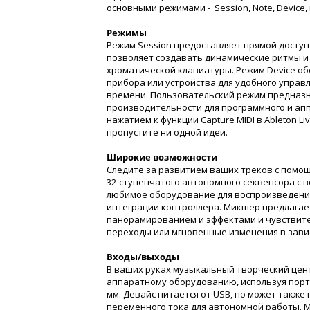
основными режимами - Session, Note, Device, 
Режимы
Режим Session предоставляет прямой доступ
позволяет создавать динамические ритмы и
хроматической клавиатуры. Режим Device о
прибора или устройства для удобного управ
времени. Пользовательский режим предназн
производительности для программного и апп
нажатием к функции Capture MIDI в Ableton Li
пропустите ни одной идеи.
Широкие возможности
Следите за развитием ваших треков с помо
32-ступенчатого автономного секвенсора с
любимое оборудование для воспроизведения
интеграции контроллера. Микшер предлагае
панорамированием и эффектами и чувствите
переходы или мгновенные изменения в зависи
Входы/выходы
В ваших руках музыкальный творческий цен
аппаратному оборудованию, используя порты M
мм. Девайс питается от USB, но может также
переменного тока для автономной работы. Мод