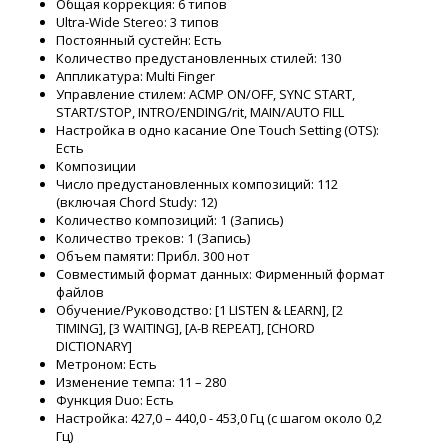
Общая коррекция: 6 типов
Ultra-Wide Stereo: 3 типов
Постоянный сустейн: Есть
Количество предустановленных стилей: 130
Аппликатура: Multi Finger
Управление стилем: ACMP ON/OFF, SYNC START,
START/STOP, INTRO/ENDING/rit, MAIN/AUTO FILL
Настройка в одно касание One Touch Setting (OTS):
Есть
Композиции
Число предустановленных композиций: 112
(включая Chord Study: 12)
Количество композиций: 1 (Запись)
Количество треков: 1 (Запись)
Объем памяти: Прибл. 300 нот
Совместимый формат данных: Фирменный формат
файлов
Обучение/Руководство: [1 LISTEN & LEARN], [2
TIMING], [3 WAITING], [A-B REPEAT], [CHORD
DICTIONARY]
Метроном: Есть
Изменение темпа: 11 – 280
Функция Duo: Есть
Настройка: 427,0 – 440,0 - 453,0 Гц (с шагом около 0,2
Гц)