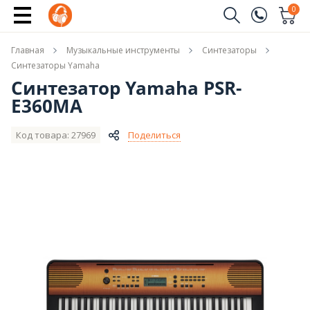
Купить
0
Заказать звонок
Главная
Музыкальные инструменты
Синтезаторы
(096)
Имя
Синтезаторы Yamaha
Синтезатор Yamaha PSR-
(044)
E360MA
Телефон
Код товара: 27969
Поделиться
Отправить