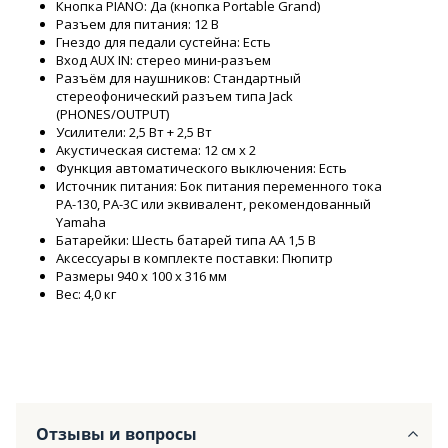
Кнопка PIANO: Да (кнопка Portable Grand)
Разъем для питания: 12 В
Гнездо для педали сустейна: Есть
Вход AUX IN: стерео мини-разъем
Разъём для наушников: Стандартный
стереофонический разъем типа Jack
(PHONES/OUTPUT)
Усилители: 2,5 Вт + 2,5 Вт
Акустическая система: 12 см x 2
Функция автоматического выключения: Есть
Источник питания: Бок питания переменного тока
PA-130, PA-3C или эквивалент, рекомендованный
Yamaha
Батарейки: Шесть батарей типа АА 1,5 В
Аксессуары в комплекте поставки: Пюпитр
Размеры 940 х 100 х 316 мм
Вес: 4,0 кг
Отзывы и вопросы