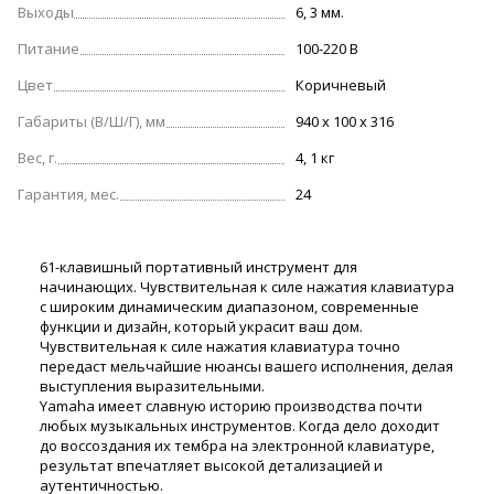
Выходы
6, 3 мм.
Питание
100-220 В
Цвет
Коричневый
Габариты (В/Ш/Г), мм
940 х 100 х 316
Вес, г.
4, 1 кг
Гарантия, мес.
24
61-клавишный портативный инструмент для
начинающих. Чувствительная к силе нажатия клавиатура
с широким динамическим диапазоном, современные
функции и дизайн, который украсит ваш дом.
Чувствительная к силе нажатия клавиатура точно
передаст мельчайшие нюансы вашего исполнения, делая
выступления выразительными.
Yamaha имеет славную историю производства почти
любых музыкальных инструментов. Когда дело доходит
до воссоздания их тембра на электронной клавиатуре,
результат впечатляет высокой детализацией и
аутентичностью.