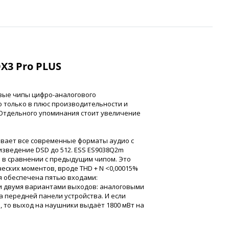
X3 Pro PLUS
вые чипы цифро-аналогового
ло только в плюс производительности и
 Отдельного упоминания стоит увеличение
ивает все современные форматы аудио с
зведение DSD до 512. ESS ES9038Q2m
 в сравнении с предыдущим чипом. Это
ических моментов, вроде THD + N <0,00015%
ия обеспечена пятью входами:
, и двумя вариантами выходов: аналоговыми
а передней панели устройства. И если
, то выход на наушники выдаёт 1800 мВт на