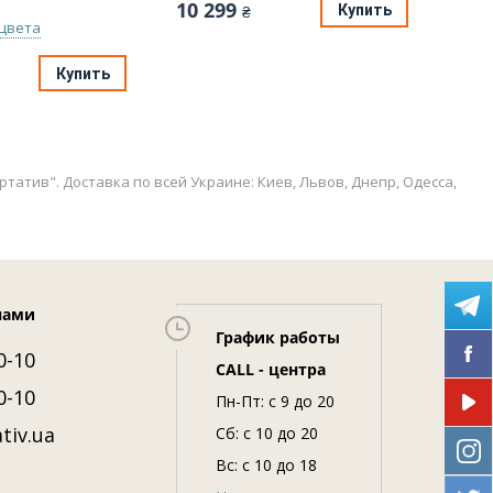
10 299
Купить
₴
 цвета
10 
Купить
татив". Доставка по всей Украине: Киев, Львов, Днепр, Одесса,
нами
График работы
0-10
CALL - центра
0-10
Пн-Пт: c 9 до 20
tiv.ua
Сб: с 10 до 20
Вс: с 10 до 18