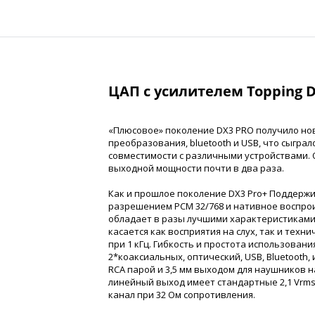
ЦАП с усилителем Topping D
«Плюсовое» поколение DX3 PRO получило но
преобразования, bluetooth и USB, что сыгра
совместимости с различными устройствами.
выходной мощности почти в два раза.
Как и прошлое поколение DX3 Pro+ Поддерж
разрешением PCM 32/768 и нативное воспрои
обладает в разы лучшими характеристиками
касается как восприятия на слух, так и техн
при 1 кГц. Гибкость и простота использован
2*коаксиальных, оптический, USB, Bluetooth
RCA парой и 3,5 мм выходом для наушников н
линейный выход имеет стандартные 2,1 Vrms
канал при 32 Ом сопротивления.