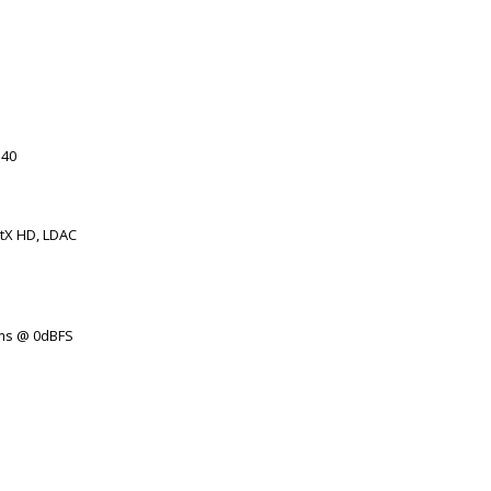
140
ptX HD, LDAC
rms @ 0dBFS