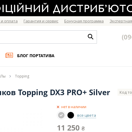
 и оплата
Гарантия и сервис
Бонусная программа
Экспертная
(09
БЛОГ ПОРТАТИВА
ЦАПы
Topping
ов Topping DX3 PRO+ Silver
Код то
нет в наличии
все цвета
11 250
₴