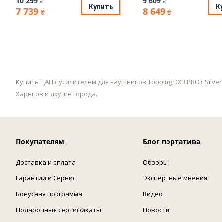
10 299
9 609
₴
₴
Купить
К
7 739
8 649
₴
₴
Купить ЦАП с усилителем для наушников Topping DX3 PRO+ Silve
Харьков и другие города.
Покупателям
Блог портатива
Доставка и оплата
Обзоры
Гарантии и Сервис
Экспертные мнения
Бонусная программа
Видео
Подарочные сертификаты
Новости