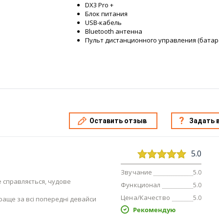
DX3 Pro +
Блок питания
USB-кабель
Bluetooth антенна
Пульт дистанционного управления (батар
Оставить отзыв
Задать 
5.0
Звучание
5.0
 справляється, чудове
Функционал
5.0
Цена/Качество
5.0
краще за всі попередні девайси
Рекомендую