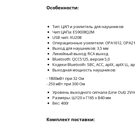
Особенности:
Тип: ЦАП и усилитель для наушников
Чип ЦАПа: ES9038Q2M
USB чип: XU208
Операционные усилители: OPA1612, OPA2
Выход для наушников: 3,5 мм
Линейный выход: RCA выход
Bluetooth: QCC5125, версия 5,0
Кодеки Bluetooth: SBC, ACC, aptX, aptX LL, a
Выходная мощность наушников:
- 1800мВт при 32 Ом
- 250 мВт при 300 Ом
Уровень выходного сигнала (Line Out): 2V
Размеры: Ш120 х Г165 х В40 мм
Вес: 400г
Комплект поставки: