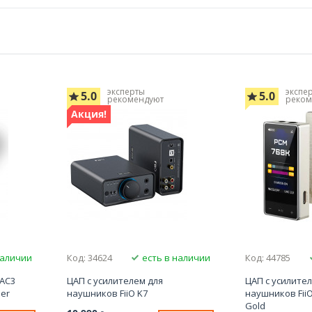
эксперты
экспе
5.0
5.0
рекомендуют
реком
Акция!
наличии
Код: 34624
есть в наличии
Код: 44785
DAC3
ЦАП с усилителем для
ЦАП с усилите
ier
наушников FiiO K7
наушников FiiO
Gold