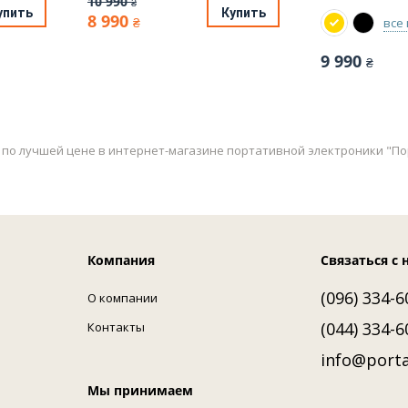
10 990
₴
упить
Купить
8 990
все
₴
9 990
₴
r по лучшей цене в интернет-магазине портативной электроники "Пор
Компания
Связаться с 
(096) 334-6
О компании
(044) 334-6
Контакты
info@porta
Мы принимаем