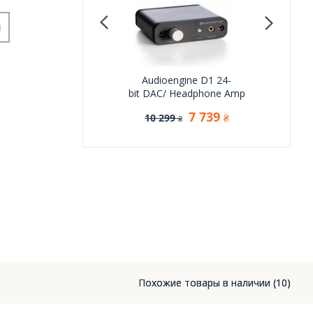
и
pping E50 II Silver
Audioengine D1 24-
Audioe
bit DAC/ Headphone Amp
Head
10 800
₴
7 739
10 299
9 
₴
₴
Похожие товары в наличии (10)