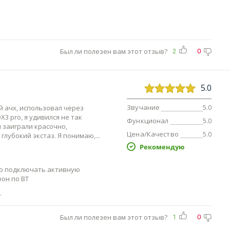
Был ли полезен вам этот отзыв?
2
0
5.0
Звучание
й ачх, использовал через
5.0
3 pro, я удивился не так
Функционал
5.0
 заиграли красочно,
Цена/Качество
5.0
глубокий экстаз. Я понимаю,
Рекомендую
но подключать активную
фон по BT
.
Был ли полезен вам этот отзыв?
1
0