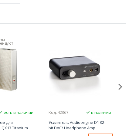
рты
ендуют
есть в наличии
Код: 42367
в наличии
Код:
лем для
Усилитель Audioengine D1 32-
ЦАП 
 QX13 Titanium
bit DAC/ Headphone Amp
науш