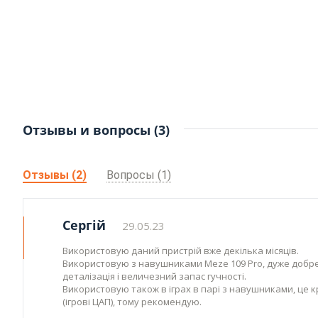
Отзывы и вопросы (3)
Отзывы (2)
Вопросы (1)
Сергій
29.05.23
Використовую даний пристрій вже декілька місяців.
Використовую з навушниками Meze 109 Pro, дуже добре
деталізація і величезний запас гучності.
Використовую також в іграх в парі з навушниками, це 
(ігрові ЦАП), тому рекомендую.