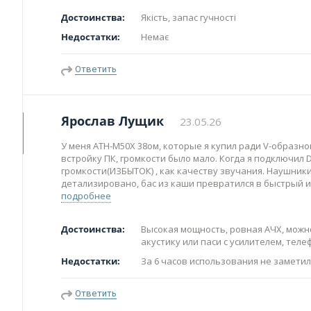
Достоинства:
Якість, запас гучності
Недостатки:
Немає
Ответить
Ярослав Лущик
23.05.26
У меня ATH-M50X 38ом, которые я купил ради V-образно
встройку ПК, громкости было мало. Когда я подключил DX
громкости(ИЗБЫТОК) , как качеству звучания. Наушники
детализировано, бас из каши превратился в быстрый и 
подробнее
Достоинства:
Высокая мощность, ровная АЧХ, мож
акустику или паси с усилителем, теле
Недостатки:
За 6 часов использования не заметил
Ответить