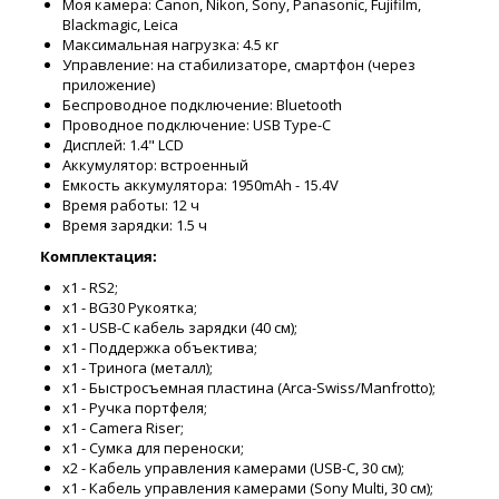
Моя камера: Canon, Nikon, Sony, Panasonic, Fujifilm,
Blackmagic, Leica
Максимальная нагрузка: 4.5 кг
Управление: на стабилизаторе, смартфон (через
приложение)
Беспроводное подключение: Bluetooth
Проводное подключение: USB Type-C
Дисплей: 1.4" LCD
Аккумулятор: встроенный
Емкость аккумулятора: 1950mAh - 15.4V
Время работы: 12 ч
Время зарядки: 1.5 ч
Комплектация:
x1 - RS2;
x1 - BG30 Рукоятка;
x1 - USB-C кабель зарядки (40 см);
x1 - Поддержка объектива;
x1 - Тринога (металл);
x1 - Быстросъемная пластина (Arca-Swiss/Manfrotto);
x1 - Ручка портфеля;
x1 - Camera Riser;
x1 - Сумка для переноски;
x2 - Кабель управления камерами (USB-C, 30 см);
x1 - Кабель управления камерами (Sony Multi, 30 см);