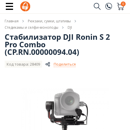
Новые модели DJI
0
Заказать звонок
Главная
Рюкзаки, сумки, штативы
(096)
Имя
Стедикамы и селфи-моноподы
DJI
Стабилизатор DJI Ronin S 2
(044)
Pro Combo
Телефон
(CP.RN.00000094.04)
Код товара: 28409
Поделиться
Отправить