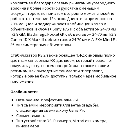
компактнее благодаря осевым рычагам из углеродного
волокна и более короткой рукоятке с меньшим
аккумулятором, но при этом все ровно может спокойно
работать в течение 12 часов. Двигатели примерно на
20% мощнее и поддерживают комбинации камер и
объективов, включая Sony a7S III с объективом 24-70 мм
f/2.8 GM, Blackmagic Pocket 6K с объективом 24-70 мм f/2.8,
Canon 1D X Mark III с объективом 24-70 мм и ALEXA Mini LF с
35-миллиметровым объективом.
Стабилизатор RS 2 также оснащен 1.4-дюймовым полно
цветным сенсорным ЖК-дисплеем, который позволяет
получить доступ к всем настройкам, а также к таким
режимам, как выпадение таймлапс и гипералапс,
которые ранее были доступны только через мобильное
приложение.
Особенности:
Назначение: профессиональный
Тип съемки: мероприятия/ивенты/свадьбы,
стационарная съемка, хочу быть Pro
Совместимость
Тип устройства: DSLR-камера, MirrorLess-камера,
кинокамера