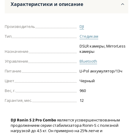
Характеристики и описание
Производитель
DJI
Тип
Стедикам
DSLR камеры, MirrorLess
Назначение
камеры
Управление
Bluetooth
Питание
LI-Pol аккумулятор/13ч
Цвет
Черный
Вес, г.
960
Гарантия, мес.
12
DJI Ronin S 2 Pro Combo
является усовершенствованным
продолжением серии стабилизатора Ronin-S с полезной
нагрузкой до 4.5 кг. Он примерно на 25% легче и