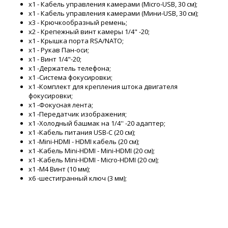
x1 - Кабель управления камерами (Micro-USB, 30 см);
x1 - Кабель управления камерами (Мини-USB, 30 см);
x3 - Крючкообразный ремень;
x2 - Крепежный винт камеры 1/4" -20;
x1 - Крышка порта RSA/NATO;
x1 - Рукав Пан-оси;
x1 - Винт 1/4"-20;
x1 -Держатель телефона;
x1 -Система фокусировки;
x1 -Комплект для крепления штока двигателя
фокусировки;
x1 -Фокусная лента;
x1 -Передатчик изображения;
x1 -Холодный башмак на 1/4'' -20 адаптер;
x1 -Кабель питания USB-C (20 см);
x1 -Mini-HDMI - HDMI кабель (20 см);
x1 -Кабель Mini-HDMI - Mini-HDMI (20 см);
x1 -Кабель Mini-HDMI - Micro-HDMI (20 см);
x1 -M4 Винт (10 мм);
x6 -шестигранный ключ (3 мм);