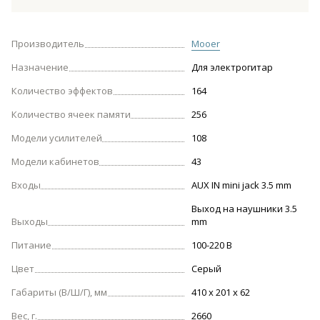
Производитель
Mooer
Назначение
Для электрогитар
Количество эффектов
164
Количество ячеек памяти
256
Модели усилителей
108
Модели кабинетов
43
Входы
AUX IN mini jack 3.5 mm
Выход на наушники 3.5
Выходы
mm
Питание
100-220 В
Цвет
Серый
Габариты (В/Ш/Г), мм
410 х 201 х 62
Вес, г.
2660