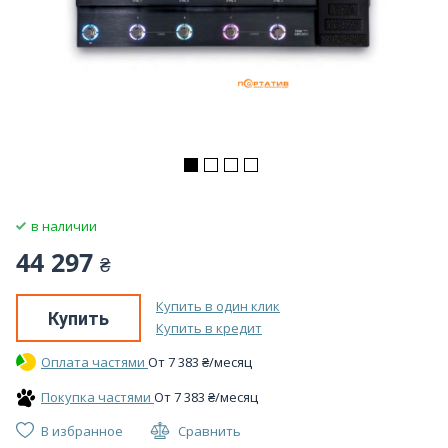
в наличии
44 297
₴
Купить в один клик
Купить
Купить в кредит
Оплата частями
От
7 383
₴
/месяц
Покупка частями
От
7 383
₴
/месяц
В избранное
Сравнить