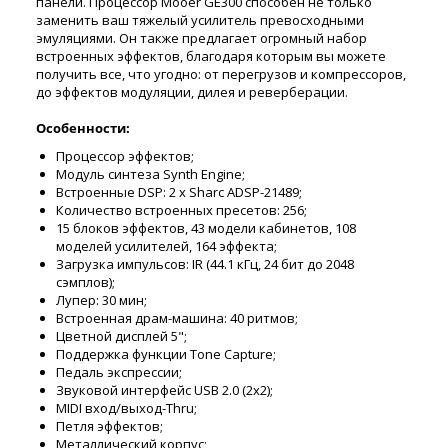
панели. Процессор Mooer GE300 способен не только
заменить ваш тяжелый усилитель превосходными
эмуляциями. Он также предлагает огромный набор
встроенных эффектов, благодаря которым вы можете
получить все, что угодно: от перегрузов и компрессоров,
до эффектов модуляции, дилея и реверберации.
Особенности:
Процессор эффектов;
Модуль синтеза Synth Engine;
Встроенные DSP: 2 х Sharc ADSP-21489;
Количество встроенных пресетов: 256;
15 блоков эффектов, 43 модели кабинетов, 108
моделей усилителей, 164 эффекта;
Загрузка импульсов: IR (44.1 кГц, 24 бит до 2048
сэмплов);
Лупер: 30 мин;
Встроенная драм-машина: 40 ритмов;
Цветной дисплей 5";
Поддержка функции Tone Capture;
Педаль экспрессии;
Звуковой интерфейс USB 2.0 (2х2);
MIDI вход/выход-Thru;
Петля эффектов;
Металлический корпус;