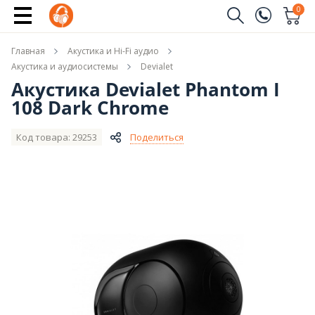
Купить
0
Заказать звонок
Главная
Акустика и Hi-Fi аудио
(096)
Имя
Акустика и аудиосистемы
Devialet
Акустика Devialet Phantom I
(044)
108 Dark Chrome
Телефон
Код товара: 29253
Поделиться
Отправить