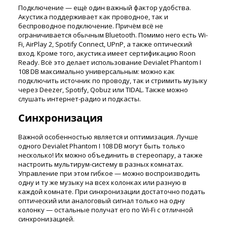
Подключение — ещё один важный фактор удобства.
Акустика поддерживает как проводное, так и
беспроводное подключение. Причём всё не
ограничивается обычным Bluetooth. Помимо него есть Wi-
Fi, AirPlay 2, Spotify Connect, UPnP, а также оптический
вход. Кроме того, акустика имеет сертификацию Roon
Ready. Всё это делает использование Devialet Phantom I
108 DB максимально универсальным: можно как
подключить источник по проводу, так и стримить музыку
через Deezer, Spotify, Qobuz или TIDAL. Также можно
слушать интернет-радио и подкасты.
Синхронизация
Важной особенностью является и оптимизация. Лучше
одного Devialet Phantom I 108 DB могут быть только
несколько! Их можно объединить в стереопару, а также
настроить мультирум-систему в разных комнатах.
Управление при этом гибкое — можно воспроизводить
одну и ту же музыку на всех колонках или разную в
каждой комнате. При синхронизации достаточно подать
оптический или аналоговый сигнал только на одну
колонку — остальные получат его по Wi-Fi с отличной
синхронизацией.