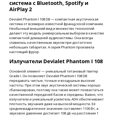
система с Bluetooth, Spotify и
AirPlay 2
Devialet Phantom I 108 DB — компактная акустическая
система от всемирно известной французской компании.
Необычный внешний вид и множество технологий
делают эту модель универсальным выбором в качестве
компактной домашней аудиосистемы. Она всегда
славилась качественным звуком при достаточно
небольших габаритах. А серия Phantom произвела
настоящий фурор.
Излучатели Devialet Phantom I 108
Основной элемент — уникальный титановый твитер
Grade I. Он позволяет Devialet Phantom I 108 DB
передавать чистые, точные и воздушные высокие
частоты. При этом звук акустической системы хорошо
сбалансирован, поэтому она также может похвастаться
качественной передачей басов и середины. Важно, что
излучатели и уникальный усилитель ADH обеспечивают
плотность звучания даже на высокой мощности. Её
среднеквадратичное значение составляет 1100 Вт, а
звуковое давление достигает 108 дБ на расстоянии 1