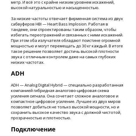
метр. И всё это с крайне низким уровнем искажений,
высокой натуральностью и насыщенностью.
За низкие частоты отвечает фирменная система из двух
сабвуферов HBI — Heart Bass Implosion. Работая в
тандеме, они спроектированы таким образом, чтобы
избегать переотражений и связанных с ними искажений.
При этом оба излучателя обладают поистине огромной
мощностью и могут перемещать до 30 кг каждый. В итоге
такое решение позволяет достичь высокой плотности
звука с отличным контролем даже на самых глубоких
низких частотах.
ADH
ADH — Analog Digital Hybrid — специально разработанная
компанией гибридная аналогово-цифровая схема
усиления сигнала. Она сочетает сложное аналоговое и
компактное цифровое усиление. Лучшее из двух миров
позволяет добиться не только высокой мощности, но и
сохранить высокое качество звука с должной чистотой,
прозрачностью и плотностью.
Подключение