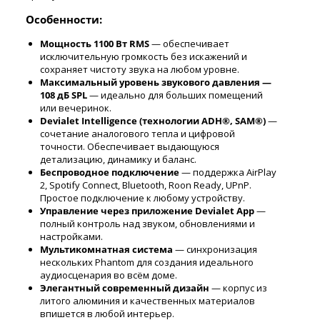
Особенности:
Мощность 1100 Вт RMS
— обеспечивает
исключительную громкость без искажений и
сохраняет чистоту звука на любом уровне.
Максимальный уровень звукового давления —
108 дБ SPL
— идеально для больших помещений
или вечеринок.
Devialet Intelligence (технологии ADH®, SAM®)
—
сочетание аналогового тепла и цифровой
точности. Обеспечивает выдающуюся
детализацию, динамику и баланс.
Беспроводное подключение
— поддержка AirPlay
2, Spotify Connect, Bluetooth, Roon Ready, UPnP.
Простое подключение к любому устройству.
Управление через приложение Devialet App
—
полный контроль над звуком, обновлениями и
настройками.
Мультикомнатная система
— синхронизация
нескольких Phantom для создания идеального
аудиосценария во всём доме.
Элегантный современный дизайн
— корпус из
литого алюминия и качественных материалов
впишется в любой интерьер.