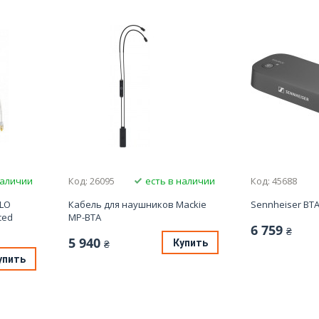
наличии
Код: 26095
есть в наличии
Код: 45688
ALO
Кабель для наушников Mackie
Sennheiser BTA
ced
MP-BTA
6 759
₴
5 940
Купить
₴
упить