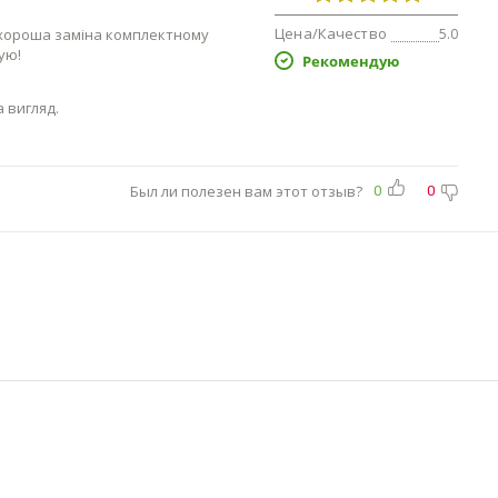
Цена/Качество
- хороша заміна комплектному
5.0
ую!
Рекомендую
а вигляд.
Был ли полезен вам этот отзыв?
0
0