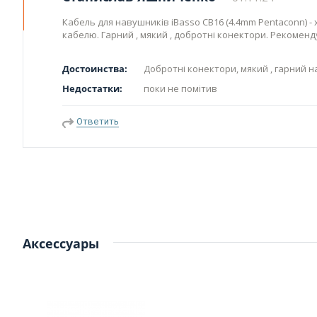
Кабель для навушників iBasso CB16 (4.4mm Pentaconn) 
кабелю. Гарний , мякий , добротні конектори. Рекоменд
Достоинства:
Добротні конектори, мякий , гарний н
Недостатки:
поки не помітив
Ответить
Аксессуары