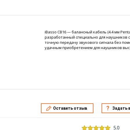
iBasso CB16 — балансный кабель (4.4 мм Pent
разработанный специально для наушников 
точную передачу звукового сигнала без пом
удачным приобретением для наушников высок
Оставить отзыв
Задать 
5.0