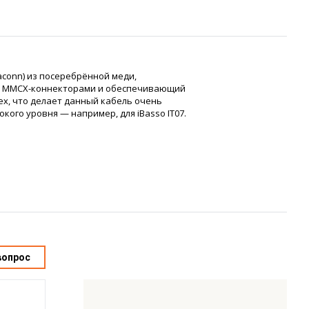
aconn) из посеребрённой меди,
с MMCX-коннекторами и обеспечивающий
ех, что делает данный кабель очень
ого уровня — например, для iBasso IT07.
вопрос