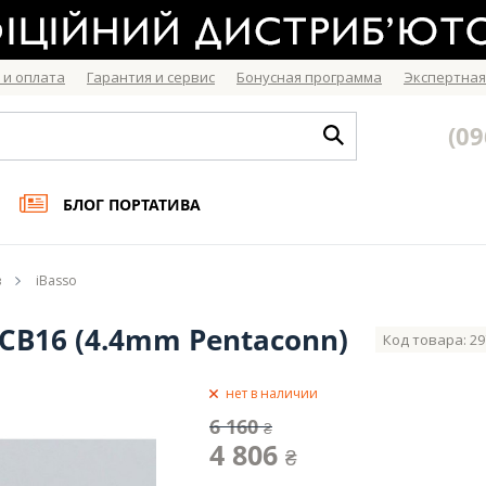
 и оплата
Гарантия и сервис
Бонусная программа
Экспертная
(09
БЛОГ ПОРТАТИВА
в
iBasso
CB16 (4.4mm Pentaconn)
Код товара: 29
нет в наличии
6 160
₴
4 806
₴