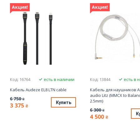
Акция!
Акция!
Код: 16764
есть в наличии
Код: 13844
есть в 
Кабель Audeze EL8 LTN cable
Кабель для наушников 
audio Litz (MMCX to Balan
6 750
₴
2.5mm)
Купить
3 375
₴
6 300
₴
К
4 500
₴