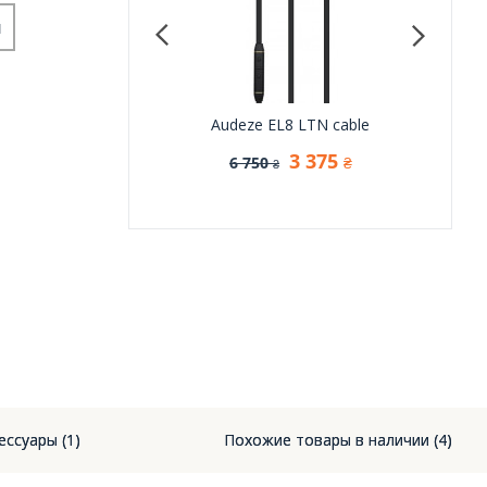
и
Sennheiser BTA1
Audeze EL8 LTN cable
ALO au
Ba
6 759
3 375
6 750
₴
₴
₴
6 
ессуары (1)
Похожие товары в наличии (4)