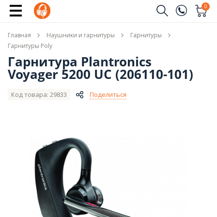
Сообщить о поступлении
0
Заказать звонок
Главная
Наушники и гарнитуры
Гарнитуры
(096)
Имя
Гарнитуры Poly
Гарнитура Plantronics
(044)
Voyager 5200 UC (206110-101)
Телефон
Код товара: 29833
Поделиться
Отправить