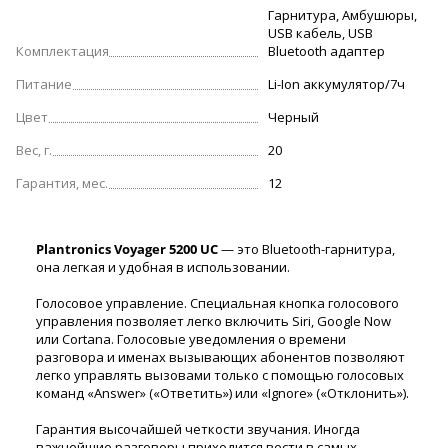
Гарнитура, Амбушюры,
USB кабель, USB
Комплектация
Bluetooth адаптер
Питание
Li-Ion аккумулятор/7ч
Цвет
Черный
Вес, г.
20
Гарантия, мес.
12
Plantronics Voyager 5200 UC
— это Bluetooth-гарнитура,
она легкая и удобная в использовании.
Голосовое управление. Специальная кнопка голосового
управления позволяет легко включить Siri, Google Now
или Cortana. Голосовые уведомления о времени
разговора и именах вызывающих абонентов позволяют
легко управлять вызовами только с помощью голосовых
команд «Answer» («Ответить») или «Ignore» («Отклонить»).
Гарантия высочайшей четкости звучания. Иногда
важнейшие разговоры приходится вести в самых