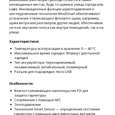
неожиданных местах, будь то шумные улицы города или
кафе. Инновационные функции шумоподавления и
шестиуровневая технология WindSmart обеспечивают
устранение отвлекающего фонового шума, например,
шума ветра или разговоров других людей, обеспечивая
четкое звучание голоса как внутри помещений, так и на
улице.
Характеристики:
Температура эксплуатации и хранения: 0 — 40 °C
Максимальное время зарядки: 90 минут для полной
зарядки
Тип аккумулятора: перезаряжаемый,
незаменяемый, литий-ионный, полимерный
Разъем для подзарядки: micro-USB
Особенности:
Влагоотталкивающее нанопокрытие P2i для
защиты гарнитуры
Сопряжение с помощью NFC
Эхоподавление
Технология Smart Sensor — определение состояния
гарнитуры с помощью двух емкостных датчиков