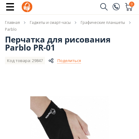
Сообщить о поступлении
0
Заказать звонок
Главная
Гаджеты и смарт-часы
Графические планшеты
(096)
Имя
Parblo
Перчатка для рисования
(044)
Parblo PR-01
Телефон
Код товара: 29847
Поделиться
Отправить