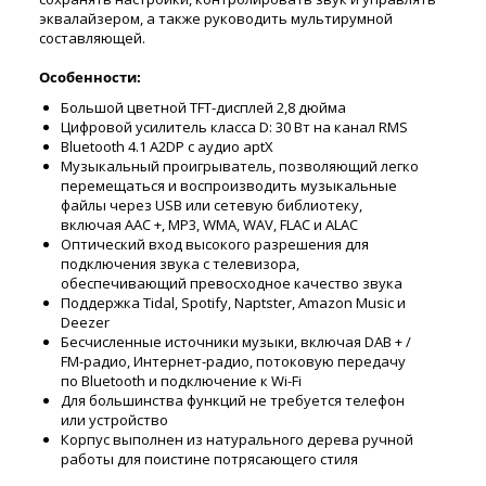
эквалайзером, а также руководить мультирумной
составляющей.
Особенности:
Большой цветной TFT-дисплей 2,8 дюйма
Цифровой усилитель класса D: 30 Вт на канал RMS
Bluetooth 4.1 A2DP с аудио aptX
Музыкальный проигрыватель, позволяющий легко
перемещаться и воспроизводить музыкальные
файлы через USB или сетевую библиотеку,
включая AAC +, MP3, WMA, WAV, FLAC и ALAC
Оптический вход высокого разрешения для
подключения звука с телевизора,
обеспечивающий превосходное качество звука
Поддержка Tidal, Spotify, Naptster, Amazon Music и
Deezer
Бесчисленные источники музыки, включая DAB + /
FM-радио, Интернет-радио, потоковую передачу
по Bluetooth и подключение к Wi-Fi
Для большинства функций не требуется телефон
или устройство
Корпус выполнен из натурального дерева ручной
работы для поистине потрясающего стиля