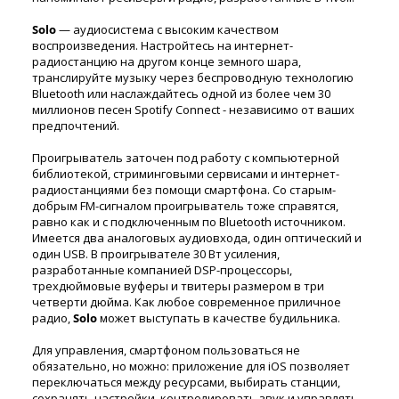
Solo
— аудиосистема с высоким качеством
воспроизведения. Настройтесь на интернет-
радиостанцию на другом конце земного шара,
транслируйте музыку через беспроводную технологию
Bluetooth или наслаждайтесь одной из более чем 30
миллионов песен Spotify Connect - независимо от ваших
предпочтений.
Проигрыватель заточен под работу с компьютерной
библиотекой, стриминговыми сервисами и интернет-
радиостанциями без помощи смартфона. Со старым-
добрым FM-сигналом проигрыватель тоже справятся,
равно как и с подключенным по Bluetooth источником.
Имеется два аналоговых аудиовхода, один оптический и
один USB. В проигрывателе 30 Вт усиления,
разработанные компанией DSP-процессоры,
трехдюймовые вуферы и твитеры размером в три
четверти дюйма. Как любое современное приличное
радио,
Solo
может выступать в качестве будильника.
Для управления, смартфоном пользоваться не
обязательно, но можно: приложение для iOS позволяет
переключаться между ресурсами, выбирать станции,
сохранять настройки, контролировать звук и управлять