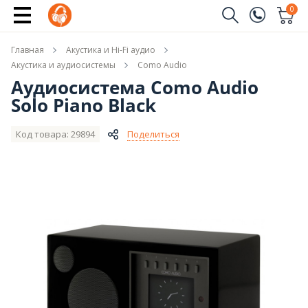
Сообщить о поступлении
0
Заказать звонок
Главная
Акустика и Hi-Fi аудио
(096)
Имя
Акустика и аудиосистемы
Como Audio
Аудиосистема Como Audio
(044)
Solo Piano Black
Телефон
Код товара: 29894
Поделиться
Отправить