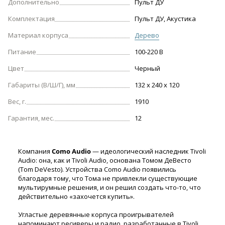
Дополнительно
Пульт ДУ
Комплектация
Пульт ДУ, Акустика
Материал корпуса
Дерево
Питание
100-220 В
Цвет
Черный
Габариты (В/Ш/Г), мм
132 х 240 х 120
Вес, г.
1910
Гарантия, мес.
12
Компания
Como Audio
— идеологический наследник Tivoli
Audio: она, как и Tivoli Audio, основана Томом ДеВесто
(Tom DeVesto). Устройства Como Audio появились
благодаря тому, что Тома не привлекли существующие
мультирумные решения, и он решил создать что-то, что
действительно «захочется купить».
Угластые деревянные корпуса проигрывателей
напоминают ресиверы и радио, разработанные в Tivoli.