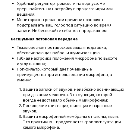
Удобный регулятор громкости на корпусе. Не
прерывайтесь на настройку в процессе игры или
вещания;
Мониторинг в реальном времени позволяет
подстраивать ваш голос под ситуацию во время
записи. Не беспокойте себя пост-продакшном.
Бесшумная потоковая передача
Тяжеловесная противоскользящая подставка,
обеспечивающая вибро- и шумоизоляцию;
Гибкая настройка положения микрофона по высоте
и углу наклона;
Поп-фильтр, который дает очевидные
преимущества при использовании микрофона, а
именно:
Защита записи от звуков, неизбежно возникающих
при дыхании человека. Это функция, которой
всегда недоставало обычным микрофонам;
Поглощение свистящих, шипящих и взрывных
звуков;
Защита микрофонной мембраны от слюны, пыли.
Это практично – продлевается срок эксплуатации
самого микрофона.