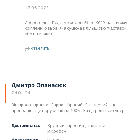
17.05.2023
Доброго дня. Так, в мікрофоні Fifine K669, на самому
кріпленні різьба, яка сумісна з більшістю підставок
або штативів.
ответить
Дмитро Опанасюк
24.01.24
Він просто працює . Гарно зібраний . Впевнений , що
пропрацює ще пару років це 100% . За ці гроші все супер .
Достоинства:
Зручний , простий , надійний
мікрофон
Недостатки:
Немає