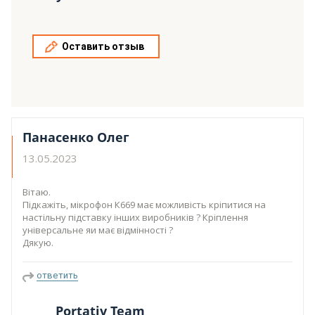
Оставить отзыв
Панасенко Олег
13.05.2023
Вітаю.
Підкажіть, мікрофон К669 має можливість кріпитися на
настільну підставку інших виробників ? Кріплення
універсальне яи має відмінності ?
Дякую.
ответить
Portativ Team