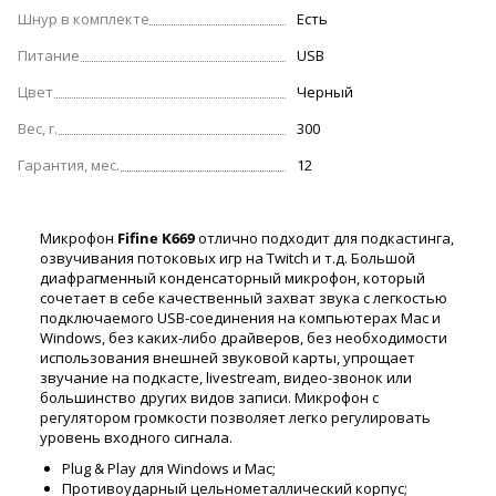
Шнур в комплекте
Есть
Питание
USB
Цвет
Черный
Вес, г.
300
Гарантия, мес.
12
Микрофон
Fifine K669
отлично подходит для подкастинга,
озвучивания потоковых игр на Twitch и т.д. Большой
диафрагменный конденсаторный микрофон, который
сочетает в себе качественный захват звука с легкостью
подключаемого USB-соединения на компьютерах Mac и
Windows, без каких-либо драйверов, без необходимости
использования внешней звуковой карты, упрощает
звучание на подкасте, livestream, видео-звонок или
большинство других видов записи. Микрофон с
регулятором громкости позволяет легко регулировать
уровень входного сигнала.
Plug & Play для Windows и Mac;
Противоударный цельнометаллический корпус;