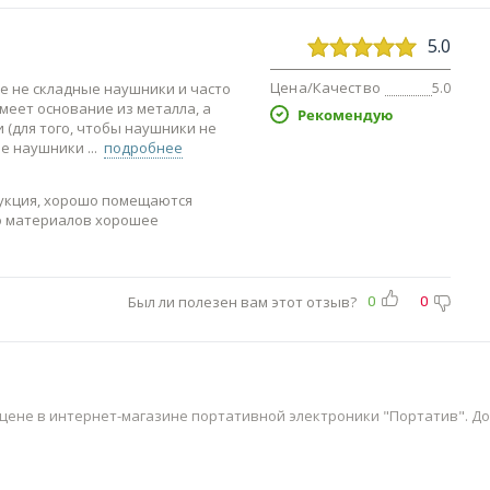
5.0
Цена/Качество
е не складные наушники и часто
5.0
имеет основание из металла, а
Рекомендую
 (для того, чтобы наушники не
ые наушники
подробнее
рукция, хорошо помещаются
о материалов хорошее
Был ли полезен вам этот отзыв?
0
0
цене в интернет-магазине портативной электроники "Портатив". Дост