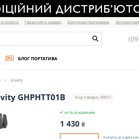
 и оплата
Гарантия и сервис
Бонусная программа
Экспертная
(09
БЛОГ ПОРТАТИВА
в
Gravity
vity GHPHTT01B
Код товара: 30557
есть в наличии
1 430
₴
Купить в один кл