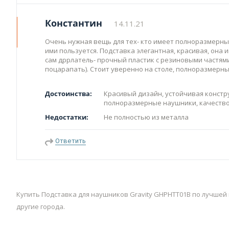
Константин
14.11.21
Очень нужная вещь для тех- кто имеет полноразмерны
ими пользуется. Подставка элегантная, красивая, она 
сам дррлатель- прочный пластик с резиновыми частями
поцарапать). Стоит уверенно на столе, полноразмерн
Достоинства:
Красивый дизайн, устойчивая конст
полноразмерные наушники, качеств
Недостатки:
Не полностью из металла
Ответить
Купить Подставка для наушников Gravity GHPHTT01B по лучшей 
другие города.