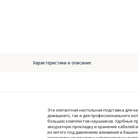
Характеристики и описание
Эта элегантная настольная подставка для н
домашнего, так и для профессионального ис
больших комплектов наушников. Удобные пр
аккуратную прокладку и хранение кабелей 
из литого под давлением алюминия и башен
изготовлен из пластика с прорезиненным по