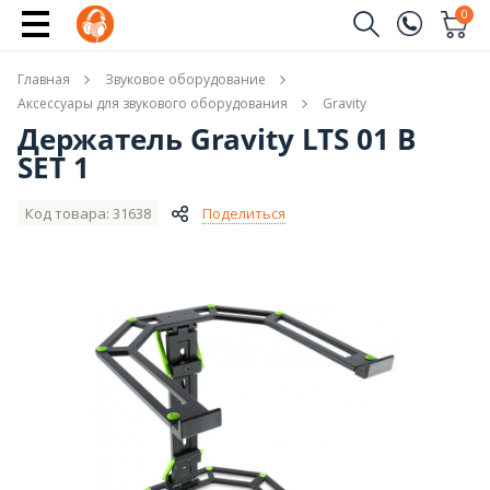
Купить
0
Заказать звонок
Главная
Звуковое оборудование
(096)
Имя
Аксессуары для звукового оборудования
Gravity
Держатель Gravity LTS 01 B
(044)
SET 1
Телефон
Код товара: 31638
Поделиться
Отправить