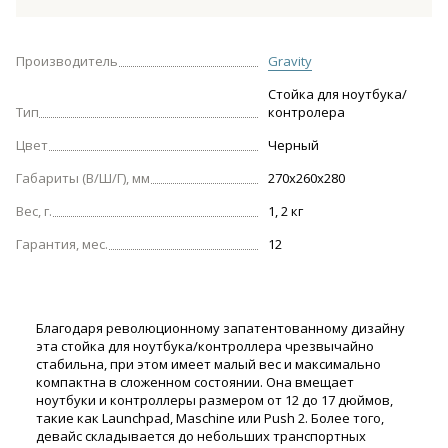
Производитель
Gravity
Стойка для ноутбука/
Тип
контролера
Цвет
Черный
Габариты (В/Ш/Г), мм
270х260х280
Вес, г.
1, 2 кг
Гарантия, мес.
12
Благодаря революционному запатентованному дизайну
эта стойка для ноутбука/контроллера чрезвычайно
стабильна, при этом имеет малый вес и максимально
компактна в сложенном состоянии. Она вмещает
ноутбуки и контроллеры размером от 12 до 17 дюймов,
такие как Launchpad, Maschine или Push 2. Более того,
девайс складывается до небольших транспортных