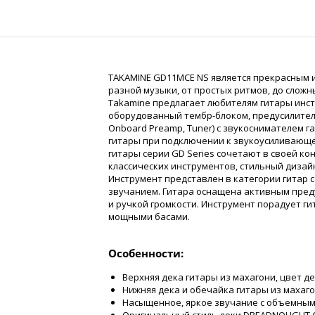
TAKAMINE GD11MCE NS является прекрасным 
разной музыки, от простых ритмов, до слож
Takamine предлагает любителям гитары инст
оборудованный тембр-блоком, предусилителе
Onboard Preamp, Tuner) с звукоснимателем 
гитары при подключении к звукоусиливающе
гитары серии GD Series сочетают в своей к
классических инструментов, стильный дизай
Инструмент представлен в категории гитар
звучанием. Гитара оснащена активным пред
и ручкой громкости. Инструмент порадует ги
мощными басами.
Особенности:
Верхняя дека гитары из махагони, цвет д
Нижняя дека и обечайка гитары из махаго
Насыщенное, яркое звучание с объемным