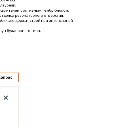
CUTAWAY;
 лаурели;
силителем с активным тембр-блоком;
отделка резонаторного отверстия;
табильно держат строй при интенсивной
рун булавочного типа.
вопрос