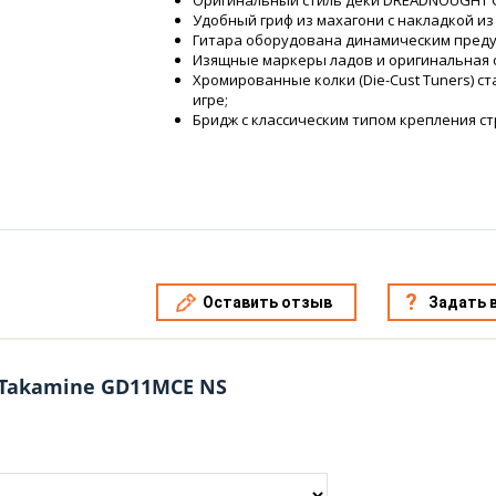
Оригинальный стиль деки DREADNOUGHT 
Удобный гриф из махагони с накладкой из
Гитара оборудована динамическим преду
Изящные маркеры ладов и оригинальная 
Хромированные колки (Die-Cust Tuners) с
игре;
Бридж с классическим типом крепления ст
Оставить отзыв
Задать 
 Takamine GD11MCE NS