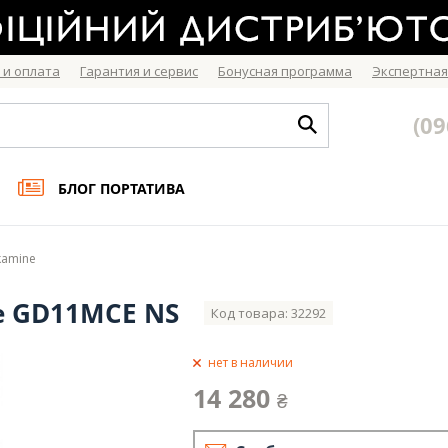
 и оплата
Гарантия и сервис
Бонусная программа
Экспертная
(09
БЛОГ ПОРТАТИВА
kamine
e GD11MCE NS
Код товара: 32292
нет в наличии
14 280
₴