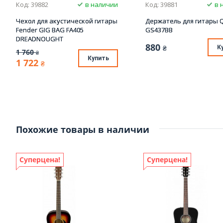
Код: 39882
в наличии
Код: 39881
в 
Чехол для акустической гитары
Держатель для гитары Q
Fender GIG BAG FA405
GS437BB
DREADNOUGHT
880
₴
К
1 760
₴
Купить
1 722
₴
Похожие товары в наличии
Суперцена!
Суперцена!