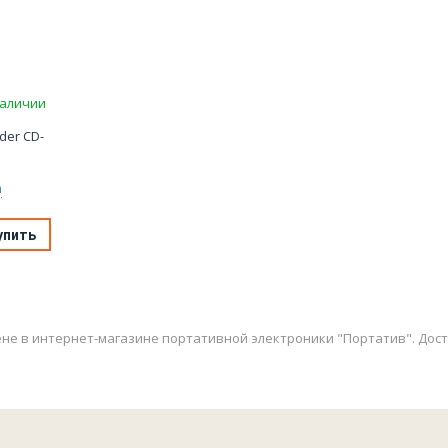
наличии
der CD-
а
упить
не в интернет-магазине портативной электроники "Портатив". Достав