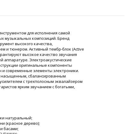
инструментом для исполнения самой
ных музыкальных композиций. Бренд
румент высокого качества,
м и тюнером. Активный тембр-блок (Active
гарантируют высокое качество звучания
й аппаратуре. Электроакустические
онструкции оригинальные компоненты
н и современные элементы электроники.
 с насыщенным, сбалансированным
усилителем с трехполосным эквалайзером
таристов ярким звучанием с богатыми,
еки натуральный;
ни (красное дерево);
и басами;