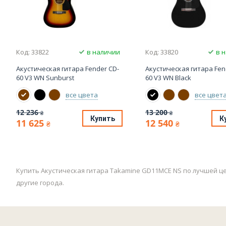
Код: 33822
в наличии
Код: 33820
в 
Акустическая гитара Fender CD-
Акустическая гитара Fen
60 V3 WN Sunburst
60 V3 WN Black
все цвета
все цвет
12 236
13 200
₴
₴
Купить
К
11 625
12 540
₴
₴
Купить Акустическая гитара Takamine GD11MCE NS по лучшей це
другие города.