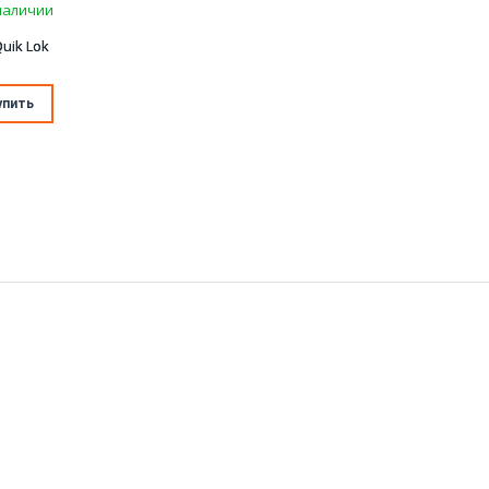
наличии
uik Lok
упить