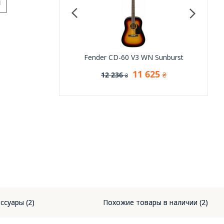
и
r CD-60 V3 WN Black
Fender CD-60 V3 WN Sunburst
Fender 
12 540
11 625
3 200
12 236
13 2
₴
₴
₴
₴
ссуары (2)
Похожие товары в наличии (2)