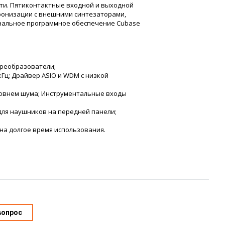
ти. Пятиконтактные входной и выходной
хронизации с внешними синтезаторами,
нальное программное обеспечение Cubase
преобразователи;
 кГц; Драйвер ASIO и WDM с низкой
ровнем шума; Инструментальные входы
для наушников на передней панели;
на долгое время использования.
вопрос