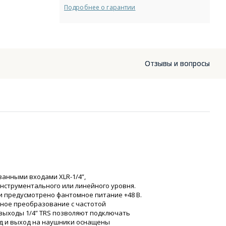
Подробнее о гарантии
Отзывы и вопросы
анными входами XLR-1/4”,
струментального или линейного уровня.
 предусмотрено фантомное питание +48 В.
тное преобразование с частотой
овыходы 1/4” TRS позволяют подключать
д и выход на наушники оснащены