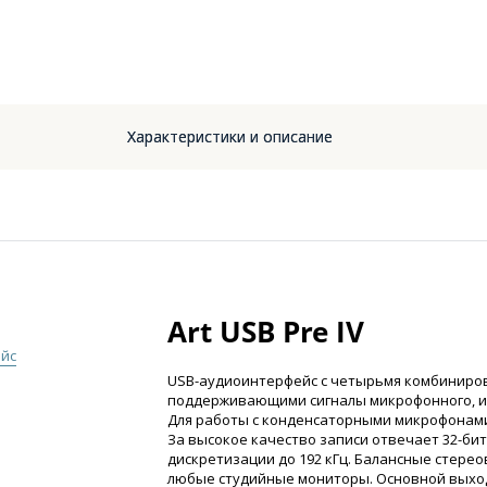
Характеристики и описание
Art USB Pre IV
йс
USB-аудиоинтерфейс с четырьмя комбиниров
поддерживающими сигналы микрофонного, ин
Для работы с конденсаторными микрофонами
За высокое качество записи отвечает 32-би
дискретизации до 192 кГц. Балансные стере
любые студийные мониторы. Основной выхо