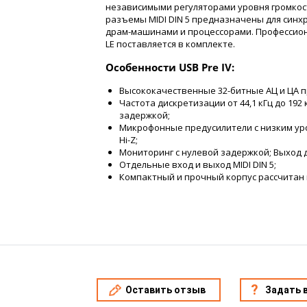
независимыми регуляторами уровня громкос
разъемы MIDI DIN 5 предназначены для син
драм-машинами и процессорами. Профессио
LE поставляется в комплекте.
Особенности USB Pre IV:
Высококачественные 32-битные АЦ и ЦА 
Частота дискретизации от 44,1 кГц до 192
задержкой;
Микрофонные предусилители с низким у
Hi-Z;
Мониторинг с нулевой задержкой; Выход 
Отдельные вход и выход MIDI DIN 5;
Компактный и прочный корпус рассчитан 
Оставить отзыв
Задать 