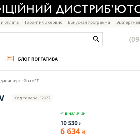
 и оплата
Гарантия и сервис
Бонусная программа
Экспертная
(09
БЛОГ ПОРТАТИВА
удиоинтерфейсы ART
V
Код товара: 32927
в наличии
10 530
₴
6 634
₴