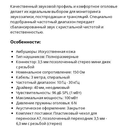
Качественный звуковой профиль и комфортное оголовье
делает их идеальным выбором для мониторинга
звукозаписи, постпродакшн и трансляций. Специально
подобранный частотный диапазон передает
сбалансированный звук с кристальной чистотой и
естественностью.
Особенности:
Амбушюры: Искусственная кожа
Тип наушников: Полноразмерные
Коннектор: 3,5 мм позолоченный стерео мини джек
с резьбой
Номинальное сопротивление: 150 Ом
Кабель: 3 метра, спиральный
Частотный диапазон: 10 Гц - 30 кГц
Драйвер: 40 мм, неодимовый
Чувствительность: 96 дБ SPL (1 мВт)
Максимальная мощность: 100 мВт
Давление пружины оголовья: 6 N
Акустическое оформление: Закрытое
Комплект поставки: Пластиковый чехол для
переноски A7, позолоченный переходник 3,5 мм -
6,3 мм с резьбой (стерео)