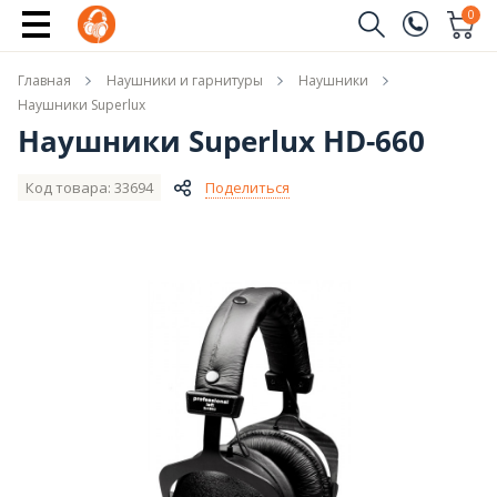
Купить
0
Заказать звонок
Главная
Наушники и гарнитуры
Наушники
(096)
Имя
Наушники Superlux
Наушники Superlux HD-660
(044)
Телефон
Код товара: 33694
Поделиться
Отправить