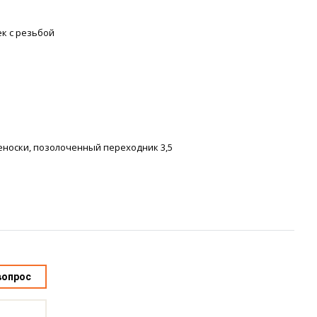
к с резьбой
еноски, позолоченный переходник 3,5
вопрос