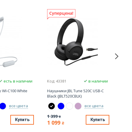
Суперцена!
Суп
есть в наличии
Код: 43381
в наличии
Код:
 WI-C100 White
Наушники JBL Tune 520C USB-C
Науш
Black (JBLT520CBLK)
Blue 
все цвета
все цвета
1 399
1 39
₴
Купить
Купить
1 099
1 0
₴