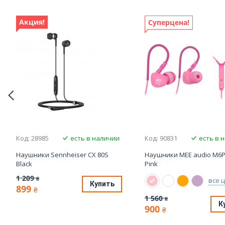
Акция!
Суперцена!
Код: 28985
есть в наличии
Код: 90831
есть в 
Наушники Sennheiser CX 80S
Наушники MEE audio M6P
Black
Pink
1 209
₴
все 
Купить
899
₴
1 560
₴
К
900
₴