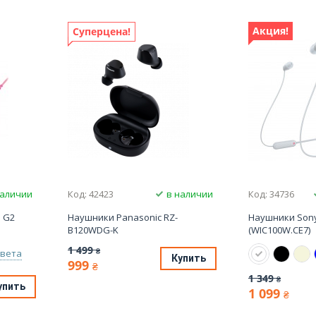
Акция!
Суперцена!
наличии
Код: 42423
в наличии
Код: 34736
 G2
Наушники Panasonic RZ-
Наушники Sony
B120WDG-K
(WIC100W.CE7)
1 499
₴
цвета
Купить
999
₴
1 349
₴
упить
1 099
₴