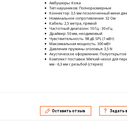
Амбушюры: Кожа
Тип наушников: Полноразмерные
Коннектор: 3,5 мм позолоченный мини дже
Номинальное сопротивление: 32 Ом
Кабель: 2,5 метра, прямой
Частотный диапазон: 10 Гц - 30 кГц
Драйвер: 50 мм, неодимовый
Чувствительность: 98 дБ SPL (1 мВт)
Максимальная мощность: 300 мВт
Давление пружины оголовья: 3,5 N
Акустическое оформление: Полуоткрытое
Комплект поставки: Мягкий чехол для пер
мм - 6,3 мм с резьбой (стерео)
Оставить отзыв
Задать 