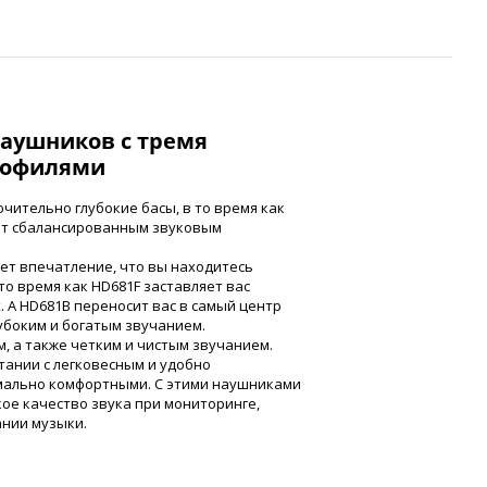
 наушников с тремя
рофилями
чительно глубокие басы, в то время как
ает сбалансированным звуковым
ет впечатление, что вы находитесь
то время как HD681F заставляет вас
. А HD681B переносит вас в самый центр
убоким и богатым звучанием.
, а также четким и чистым звучанием.
ании с легковесным и удобно
мально комфортными. С этими наушниками
ое качество звука при мониторинге,
ании музыки.