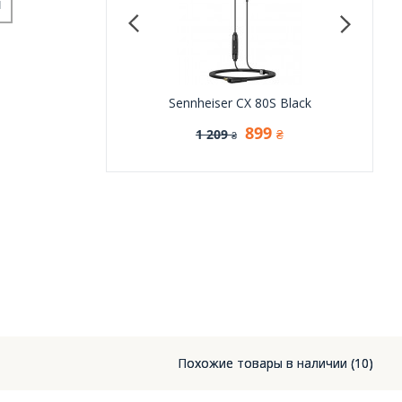
и
udio ZSN Pro X Black
Sennheiser CX 80S Black
MEE a
1 235
899
1 209
1
₴
₴
₴
Похожие товары в наличии (10)