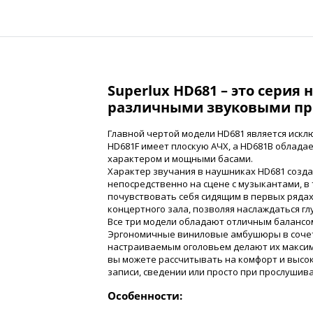
Superlux HD681 – это серия
различными звуковыми п
Главной чертой модели HD681 является исклю
HD681F имеет плоскую АЧХ, а HD681B облад
характером и мощными басами.
Характер звучания в наушниках HD681 созда
непосредственно на сцене с музыкантами, в 
почувствовать себя сидящим в первых рядах
концертного зала, позволяя наслаждаться гл
Все три модели обладают отличным балансом
Эргономичные виниловые амбушюры в сочет
настраиваемым оголовьем делают их макси
вы можете рассчитывать на комфорт и высок
записи, сведении или просто при прослушив
Особенности: