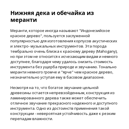
Нижняя дека и обечайка из
меранти
Меранти, которое иногда называют "Индонезийское
красное дерево", пользуется заслуженной
популярностью для изготовления корпусов акустических
и электро- музыкальных инструментов. Эта порода
тембрально очень близка к красному дереву (Mahogany),
но при этом не относится к исчезающим видам и немного
доступнее, благодаря чему удалось снизить стоимость
инструмента без ущерба природе и звучанию. Тонально
меранти немного громче и "ярче" чем красное дерево,
незначительно уступая ему в басовом диапазоне.
Несмотря на то, что богатое звучание цельной
древесины остается непревзойденным, конструкция из
ламинированного дерева также может обеспечить
отличное звучание прекрасного надежного и доступного
инструмента. Одно из достоинств применения такой
конструкции - невероятная устойчивость даже к резким
перепадам влажности.