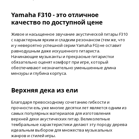
Yamaha F310 - это отличное
качество по доступной цене
Живое и насыщенное звучание акустической гитары F310
с характерным ярким и сладким резонансом (тем же, что
и у невероятно успешной серии Yamaha FG) не оставит
равнодушным даже искушенного гитариста.
Начинающие музыканты и прекрасные гитаристки
обязательно оценят комфорт при игре, который
обеспечивают незначительно уменьшенные длина
мензуры и глубина корпуса.
Верхняя дека из ели
Благодаря превосходному сочетанию гибкости и
прочности ель уже многие десятки лет является одним из
самых популярных материалов для изготовления
верхней деки акустических гитар. Великолепные
тембральные характеристики делают эту породу дерева
идеальным выбором для множества музыкальных
жанров и стилей игры.