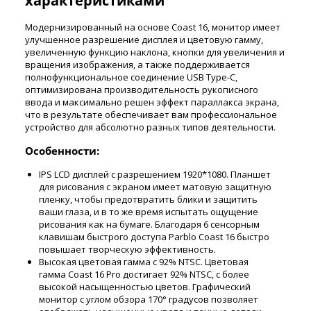
характеристиками
Модернизированный на основе Coast 16, монитор имеет
улучшенное разрешение дисплея и цветовую гамму,
увеличенную функцию наклона, кнопки для увеличения и
вращения изображения, а также поддерживается
полнофункциональное соединение USB Type-C,
оптимизирована производительность рукописного
ввода и максимально решен эффект параллакса экрана,
что в результате обеспечивает вам профессиональное
устройство для абсолютно разных типов деятельности.
Особенности:
IPS LCD дисплей с разрешением 1920*1080. Планшет
для рисования с экраном имеет матовую защитную
пленку, чтобы предотвратить блики и защитить
ваши глаза, и в то же время испытать ощущение
рисования как на бумаге. Благодаря 6 сенсорным
клавишам быстрого доступа Parblo Coast 16 быстро
повышает творческую эффективность.
Высокая цветовая гамма с 92% NTSC. Цветовая
гамма Coast 16 Pro достигает 92% NTSC, с более
высокой насыщенностью цветов. Графический
монитор с углом обзора 170° градусов позволяет