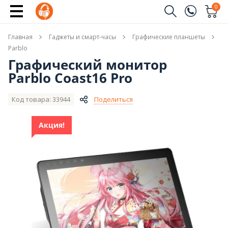
Купить
0
Заказать звонок
Главная
Гаджеты и смарт-часы
Графические планшеты
(096)
Имя
Parblo
Графический монитор
(044)
Parblo Coast16 Pro
Телефон
Код товара: 33944
Поделиться
Акция!
Отправить