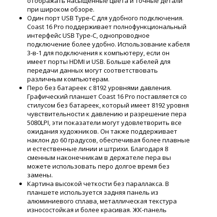
отображать насыщенные цвета и точные детали
при широком обзоре.
Один порт USB Type-C для удобного подключения.
Coast 16 Pro поддерживает полнофункциональный
интерфейс USB Type-C, однопроводное
подключение более удобно. Использование кабеля
3-в-1 для подключения к компьютеру, если он
имеет порты HDMI и USB. Больше кабелей для
передачи данных могут соответствовать
различным компьютерам.
Перо без батареек с 8192 уровнями давления.
Графический планшет Coast 16 Pro поставляется со
стилусом без батареек, который имеет 8192 уровня
чувствительности к давлению и разрешение пера
5080LPI, эти показатели могут удовлетворить все
ожидания художников. Он также поддерживает
наклон до 60 градусов, обеспечивая более плавные
и естественные линии и штрихи. Благодаря 8
сменным наконечникам в держателе пера вы
можете использовать перо долгое время без
замены.
Картина высокой четкости без параллакса. В
планшете используется задняя панель из
алюминиевого сплава, металлическая текстура
износостойкая и более красивая. ЖК-панель