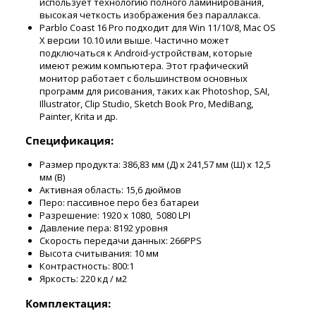
использует технологию полного ламинирования,
высокая четкость изображения без параллакса.
Parblo Coast 16 Pro подходит для Win 11/10/8, Mac OS
X версии 10.10 или выше. Частично может
подключаться к Android-устройствам, которые
имеют режим компьютера. Этот графический
монитор работает с большинством основных
программ для рисования, таких как Photoshop, SAI,
Illustrator, Clip Studio, Sketch Book Pro, MediBang,
Painter, Krita и др.
Спецификация:
Размер продукта: 386,83 мм (Д) х 241,57 мм (Ш) х 12,5
мм (В)
Активная область: 15,6 дюймов
Перо: пассивное перо без батареи
Разрешение: 1920 x 1080, 5080 LPI
Давление пера: 8192 уровня
Скорость передачи данных: 266PPS
Высота считывания: 10 мм
Контрастность: 800:1
Яркость: 220 кд / м2
Комплектация: