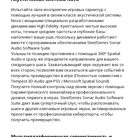
Испытайте свое восприятие игровых гарнитур с
помощью лучшей в своем классе акустической системы
Nova с мощными специально разработанными
динамиками High Fidelity. Кристально чистые высокие
ноты, точные средние частоты и глубокие басы
наполняют ваши уши, поскольку динамики работают
вместе с программным обеспечением SteelSeries Sonar
Audio Software Suite.
Услышьте позицию противника с помощью 360° Spatial
Audio и сразу же определите направление для вашего
следующего шага. Захватывающий звук окружает вас со
всех сторон, позволяя вам оказаться в центре событий и
получить преимущество в игре (Полностью совместим с
Tempest 3D Audio для PS5 / Microsoft Spatial Sound)
Получите полный контроль над своим звуком с помощью
параметрического эквалайзера профессионального
уровня, первого в играх. SteelSeries Sonar Audio Software
Suite дает вам суперточный слух, чтобы распознавать
шаги и другие ключевые игровые звуки, активированные
пресетами от профессионалов киберспорта, чтобы
получить преимущество.
Мультиплатформенная совместимость и