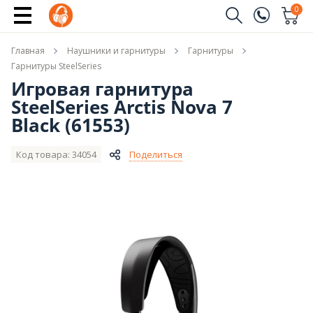
Новые модели SteelSeries
0
Заказать звонок
Главная
Наушники и гарнитуры
Гарнитуры
(096)
Имя
Гарнитуры SteelSeries
Игровая гарнитура
(044)
SteelSeries Arctis Nova 7
Телефон
Black (61553)
Код товара: 34054
Поделиться
Отправить