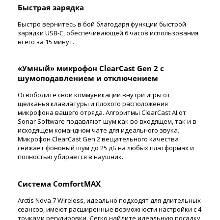
Быстрая зарядка
Быстро вернитесь в бой благодаря функции быстрой
зарядки USB-C, обеспечивающей 6 часов использования
всего за 15 минут.
«Умный» микрофон ClearCast Gen 2 с
шумоподавлением и отключением
Освободите свои коммуникации внутри игры от
щелканья клавиатуры и плохого расположения
микрофона вашего отряда. Алгоритмы ClearCast AI от
Sonar Software подавляют шум как во входящем, так и в
исходящем командном чате для идеального звука.
Микрофон ClearCast Gen 2 вещательного качества
снижает фоновый шум до 25 дБ на любых платформах и
полностью убирается в наушник.
Система ComfortMAX
Arctis Nova 7 Wireless, идеально подходят для длительных
сеансов, имеют расширенные возможности настройки с 4
точками регулировки. Легко найдите идеальную посадку