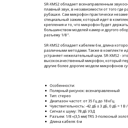
SR-XMS2 обладает всенаправленным звукос
плавный звук, в независимости от того где 
рубашке. Сам микрофон практически незаме
специальный зажим, который идет в компле
крепления и то, что микрофон будет держать
большинством моделей камер и другого обо
разъему 1/8 ”.
SR-XMS2 обладает кабелем 6 м, длина котор
различными методами. Также в комплекте и
устраняет нежелательный шум. SR-XMS2 - это
высококачественный микрофон, который пер
другие более дорогие модели микрофонов с
Особенности:
Полярный рисунок: всенаправленный
Тип: стерео
Диапазон частот: от 35 Гц до 18 кГц
Чувствительность: -42 дБ ± 3 дБ, 0 дБ = 1 В /
Сигнал к шуму: 78 дБ УЗД
Разъем: 1/8 «(3,5 мм) TRS 3-полюсный зол
Длина кабеля: 6 м