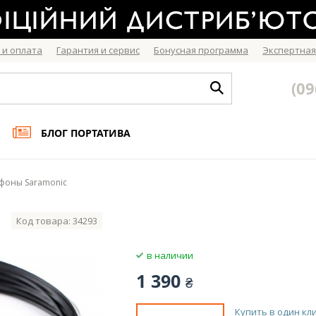
 и оплата
Гарантия и сервис
Бонусная программа
Экспертная
(09
БЛОГ ПОРТАТИВА
фоны Saramonic
Код товара: 34293
в наличии
1 390
₴
Купить в один кл