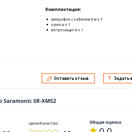
Комплектация:
микрофон с кабелем 6 м x 1
клипса x 1
ветрозащита x 1
Оставить отзыв
Задать 
о Saramonic SR-XMS2
Общая оценка
Цена/Качество
0.0