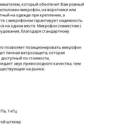
нимателем, который обеспечит Вам ровный
расположен микрофон, на воротнике или
тный на одежде при креплении, а
кте с микрофоном гарантирует надежность
ся на одном месте. Микрофон совместим с
рудования, благодаря стандартному
ого позволяет позиционировать микрофон
дет пенная ветрозащита, которая
 доступный по стоимости,
едает звук превосходного качества, чем
уществующие на рынке.
 Па, 1 кГц
отой штекер