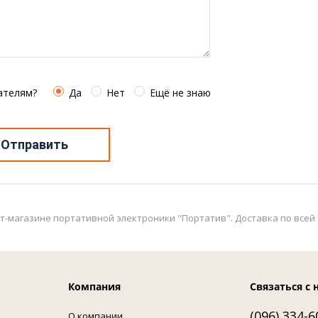
ателям?
Да
Нет
Ещё не знаю
Отправить
-магазине портативной электроники "Портатив". Доставка по всей Ук
Компания
Связаться с 
(096) 334-6
О компании