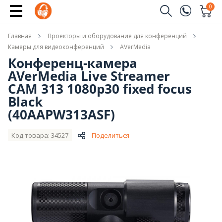
Сообщить о поступлении
0
Заказать звонок
Главная
Проекторы и оборудование для конференций
(096)
Имя
Камеры для видеоконференций
AVerMedia
Конференц-камера
(044)
AVerMedia Live Streamer
Телефон
CAM 313 1080p30 fixed focus
Black
(40AAPW313ASF)
Отправить
Код товара: 34527
Поделиться