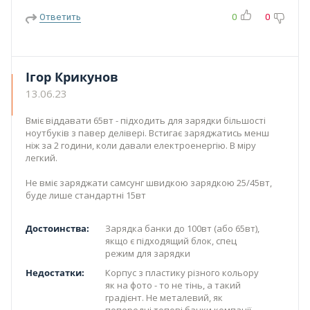
Ответить
0
0
Ігор Крикунов
13.06.23
Вміє віддавати 65вт - підходить для зарядки більшості
ноутбуків з павер делівері. Встигає заряджатись менш
ніж за 2 години, коли давали електроенергію. В міру
легкий.
Не вміє заряджати самсунг швидкою зарядкою 25/45вт,
буде лише стандартні 15вт
Достоинства:
Зарядка банки до 100вт (або 65вт),
якщо є підходящий блок, спец
режим для зарядки
Недостатки:
Корпус з пластику різного кольору
як на фото - то не тінь, а такий
градієнт. Не металевий, як