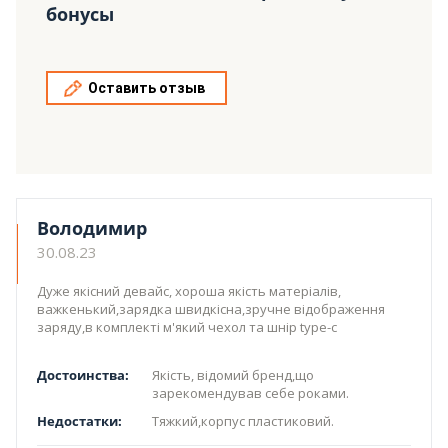
бонусы
Оставить отзыв
Володимир
30.08.23
Дуже якісний девайс, хороша якість матеріалів,
важкенький,зарядка швидкісна,зручне відображення
заряду,в комплекті м'який чехол та шнір type-c
Достоинства:
Якість, відомий бренд,що
зарекомендував себе роками.
Недостатки:
Тяжкий,корпус пластиковий.