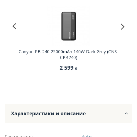
(55365B)
Canyon PB-240 25000mAh 140W Dark Grey (CNS-
Samsung
CPB240)
2 599
₴
Характеристики и описание
Производитель
Anker