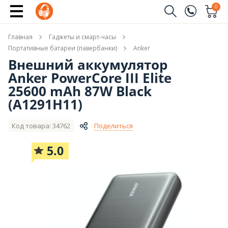
Новые модели Anker
0
Заказать звонок
Главная
Гаджеты и смарт-часы
(096)
Имя
Портативные батареи (павербанки)
Anker
Внешний аккумулятор
(044)
Anker PowerCore III Elite
Телефон
25600 mAh 87W Black
(A1291H11)
Код товара: 34762
Поделиться
Отправить
5.0