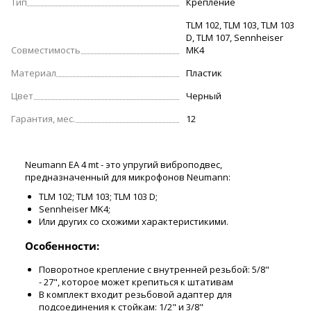
Тип
Крепление
TLM 102, TLM 103, TLM 103
D, TLM 107, Sennheiser
Совместимость
MK4
Материал
Пластик
Цвет
Черный
Гарантия, мес.
12
Neumann EA 4 mt - это упругий виброподвес,
предназначенный для микрофонов Neumann:
TLM 102; TLM 103; TLM 103 D;
Sennheiser MK4;
Или других со схожими характеристикими.
Особенности:
Поворотное крепление с внутренней резьбой: 5/8"
- 27", которое может крепиться к штативам
В комплект входит резьбовой адаптер для
подсоединения к стойкам: 1/2" и 3/8"