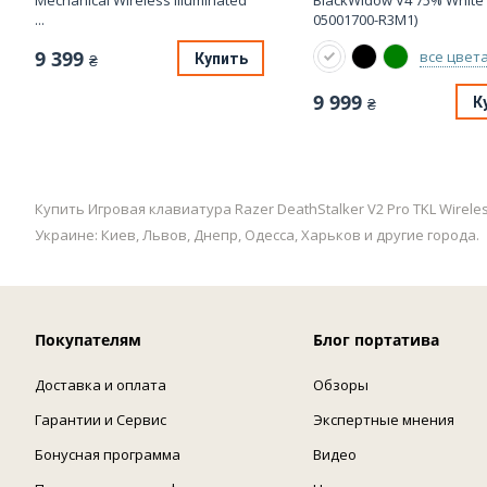
Mechanical Wireless Illuminated
BlackWidow V4 75% White 
...
05001700-R3M1)
9 399
все цвет
Купить
₴
9 999
К
₴
Купить Игровая клавиатура Razer DeathStalker V2 Pro TKL Wirel
Украине: Киев, Львов, Днепр, Одесса, Харьков и другие города.
Покупателям
Блог портатива
Доставка и оплата
Обзоры
Гарантии и Сервис
Экспертные мнения
Бонусная программа
Видео