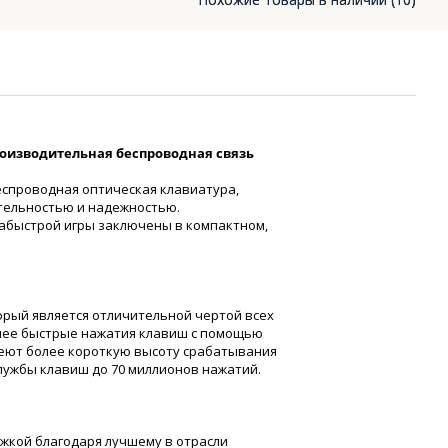
оизводительная беспроводная связь
 беспроводная оптическая клавиатура,
тельностью и надежностью.
абыстрой игры заключены в компактном,
рый является отличительной чертой всех
олее быстрые нажатия клавиш с помощью
еют более короткую высоту срабатывания
службы клавиш до 70 миллионов нажатий.
жкой благодаря лучшему в отрасли