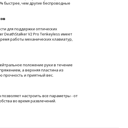
25% быстрее, чем другие беспроводные
сов
сти для поддержки оптических
r DeathStalker V2 Pro Tenkeyless имеет
ремя работы механических клавиатур,
ейтральное положение руки в течение
пряжением, а верхняя пластина из
 прочность и приятный вес.
позволяет настроить все параметры - от
добства во время развлечений.