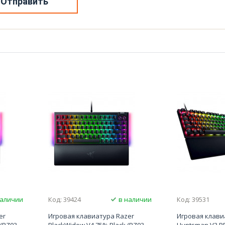
Отправить
наличии
Код: 39424
в наличии
Код: 39531
er
Игровая клавиатура Razer
Игровая клави