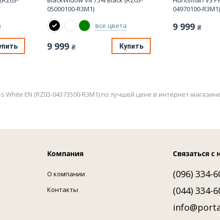
(RZ03-
BlackWidow V4 75% Black (RZ03-
Huntsman V3 PR
05000100-R3M1)
04970100-R3M1)
9 999
а
все цвета
₴
9 999
упить
Купить
₴
ess White EN (RZ03-04373500-R3M1) по лучшей цене в интернет-магази
Компания
Связаться с 
(096) 334-6
О компании
(044) 334-6
Контакты
info@porta