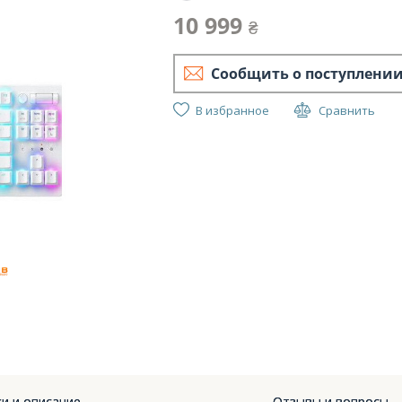
10 999
₴
Сообщить о поступлени
В избранное
Сравнить
Razer
8KHz UA
и и описание
Отзывы и вопросы