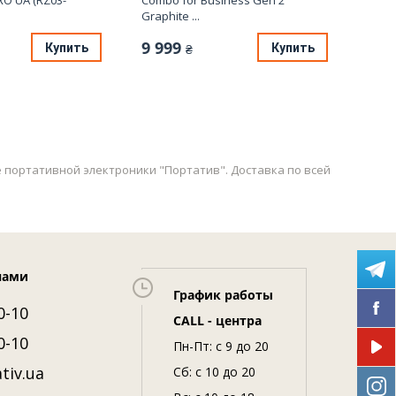
O UA (RZ03-
Combo for Business Gen 2
Death
Graphite ...
9 9
9 999
Купить
Купить
₴
не портативной электроники "Портатив". Доставка по всей
нами
График работы
0-10
CALL - центра
0-10
Пн-Пт: c 9 до 20
tiv.ua
Сб: с 10 до 20