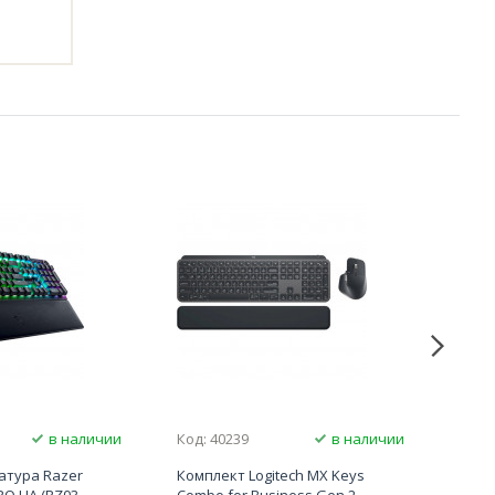
в наличии
Код: 40239
в наличии
Код:
атура Razer
Комплект Logitech MX Keys
Игро