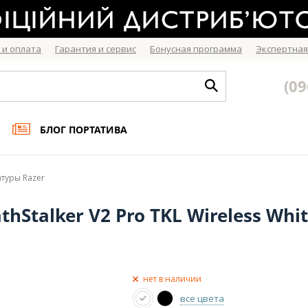
 и оплата
Гарантия и сервис
Бонусная программа
Экспертная
(09
БЛОГ ПОРТАТИВА
туры Razer
hStalker V2 Pro TKL Wireless Whi
нет в наличии
все цвета