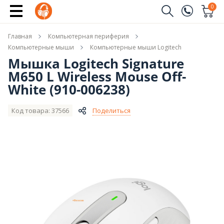
Купить
0
Заказать звонок
Главная
Компьютерная периферия
(096)
Имя
Компьютерные мыши
Компьютерные мыши Logitech
Мышка Logitech Signature
(044)
M650 L Wireless Mouse Off-
Телефон
White (910-006238)
Код товара: 37566
Поделиться
Отправить