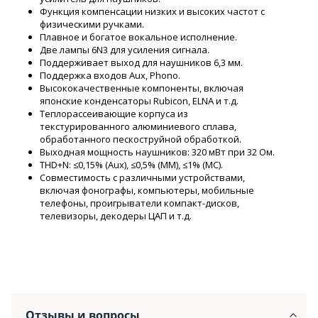
Функция компенсации низких и высоких частот с
физическими ручками.
Плавное и богатое вокальное исполнение.
Две лампы 6N3 для усиления сигнала.
Поддерживает выход для наушников 6,3 мм.
Поддержка входов Aux, Phono.
Высококачественные компоненты, включая
японские конденсаторы Rubicon, ELNA и т.д.
Теплорассеивающие корпуса из
текстурированного алюминиевого сплава,
обработанного пескоструйной обработкой.
Выходная мощность наушников: 320 мВт при 32 Ом.
THD+N: ≤0,15% (Aux), ≤0,5% (MM), ≤1% (MC).
Совместимость с различными устройствами,
включая фонографы, компьютеры, мобильные
телефоны, проигрыватели компакт-дисков,
телевизоры, декодеры ЦАП и т.д.
Отзывы и вопросы