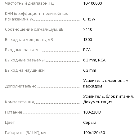
Частотный диапазон, Гц
10-100000
КНИ (коэффициент нелинейных
искажений), %
0, 15%
Соотношение сигнал/шум, дБ
>110
Выходная мощность, мВт
1300
Входные разьемы
RCA
Выходные разьемы
6.3 mm, RCA
Выход на наушники
6.3 mm
Усилитель с ламповым
Дополнительно
каскадом
Усилитель, блок питания,
Комплектация
Документация
Питание
100-220 В
Цвет
Серый
Габариты (В/Ш/Г), мм
190х120х50