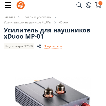
Купить
0
Заказать звонок
Главная
Плееры и усилители
(096)
Имя
Усилители для наушников / ЦАПы
xDuoo
Усилитель для наушников
(044)
xDuoo MP-01
Телефон
Код товара: 37660
Поделиться
Отправить