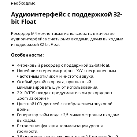
необходимо.
Аудиоинтерфейс с поддержкой 32-
bit Float
Рекордер M4 можно также использовать в качестве
аудиоинтерфейса с четырьмя входами, двумя выходами
и поддержкой 32-bit Float.
Особенности:
4-трековый рекордер с поддержкой 32-bit Float.
Новейшие стереомикрофоны X/Y с несравненным
частотным откликом и чистотой звука.
Особый дизайн корпуса, призванный
минимизировать шум от использования.
2 XLR/TRS входа с предусилителями рекордеров
Zoom из серии F.
Цветной LCD-дисплей с отображением звуковой
волны.
Генератор тайм-кода с 3,5-миллиметровым входом/
выходом.
Встроенная функция нормализации уровня
громкости.
3,5 мм выход для наушников, плюс 3,5 мм линейный