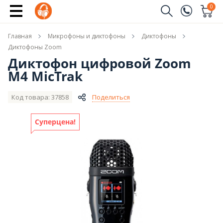
Купить
0
Заказать звонок
Главная
Микрофоны и диктофоны
Диктофоны
(096)
Имя
Диктофоны Zoom
Диктофон цифровой Zoom
(044)
M4 MicTrak
Телефон
Код товара: 37858
Поделиться
Суперцена!
Отправить