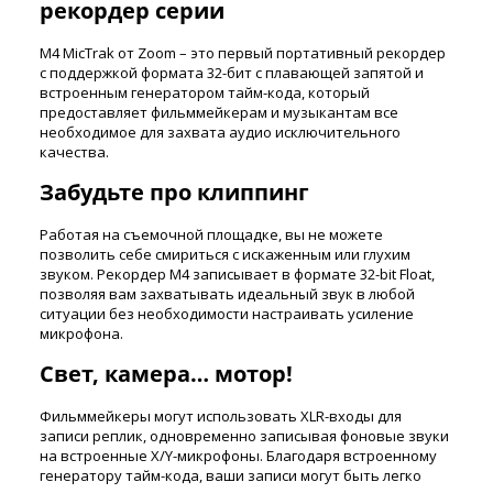
рекордер серии
M4 MicTrak от Zoom – это первый портативный рекордер
с поддержкой формата 32-бит с плавающей запятой и
встроенным генератором тайм-кода, который
предоставляет фильммейкерам и музыкантам все
необходимое для захвата аудио исключительного
качества.
Забудьте про клиппинг
Работая на съемочной площадке, вы не можете
позволить себе смириться с искаженным или глухим
звуком. Рекордер M4 записывает в формате 32-bit Float,
позволяя вам захватывать идеальный звук в любой
ситуации без необходимости настраивать усиление
микрофона.
Свет, камера… мотор!
Фильммейкеры могут использовать XLR-входы для
записи реплик, одновременно записывая фоновые звуки
на встроенные X/Y-микрофоны. Благодаря встроенному
генератору тайм-кода, ваши записи могут быть легко