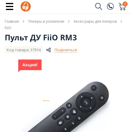
Купить
0
Заказать звонок
Главная
Плееры и усилители
Аксессуары для плееров
(096)
Имя
FiiO
Пульт ДУ FiiO RM3
(044)
Телефон
Код товара: 37914
Поделиться
Акция!
Отправить