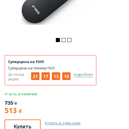
Суперцена на FiiO!
Суперцены на технику FiiO!
До конца
подробнее
21
17
13
10
акции:
есть в наличии
735
₴
513
₴
Купить в один клик
Купить