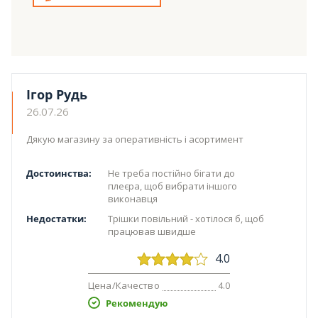
Ігор Рудь
26.07.26
Дякую магазину за оперативність і асортимент
Достоинства:
Не треба постійно бігати до
плеєра, щоб вибрати іншого
виконавця
Недостатки:
Трішки повільний - хотілося б, щоб
працював швидше
4.0
Цена/Качество
4.0
Рекомендую