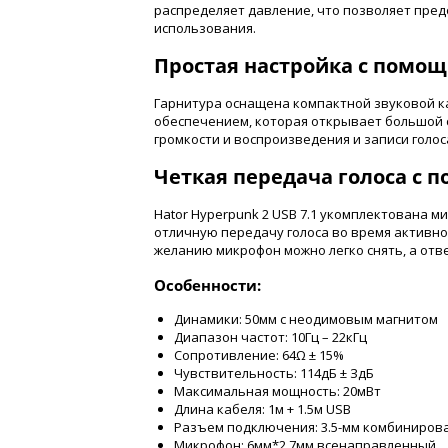
распределяет давление, что позволяет пред
использования.
Простая настройка с помо
Гарнитура оснащена компактной звуковой 
обеспечением, которая открывает большой 
громкости и воспроизведения и записи голос
Четкая передача голоса с
Hator Hyperpunk 2 USB 7.1 укомплектована 
отличную передачу голоса во время активн
желанию микрофон можно легко снять, а отв
Особенности:
Динамики: 50мм с неодимовым магнитом
Диапазон частот: 10Гц – 22кГц
Сопротивление: 64Ω ± 15%
Чувствительность: 114дБ ± ЗдБ
Максимальная мощность: 20мВт
Длина кабеля: 1м + 1.5м USB
Разъем подключения: 3.5-мм комбинирова
Микрофон: 6мм*2.7мм всенаправленный