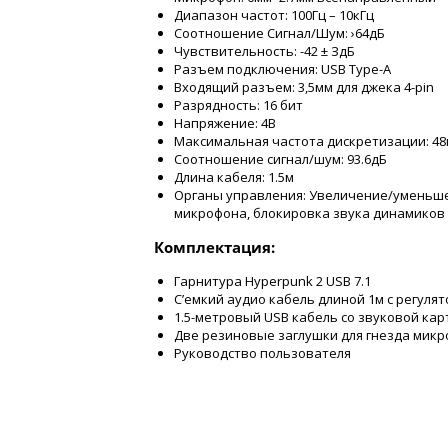
Диапазон частот: 100Гц – 10кГц
Соотношение Сигнал/Шум: ›64дБ
Чувствительность: -42 ± ЗдБ
Разъем подключения: USB Type-A
Входящий разъем: 3,5мм для джека 4-pin
Разрядность: 16 бит
Напряжение: 4В
Максимальная частота дискретизации: 48
Соотношение сигнал/шум: 93.6дБ
Длина кабеля: 1.5м
Органы управления: Увеличение/уменьше
микрофона, блокировка звука динамиков
Комплектация:
Гарнитура Hyperpunk 2 USB 7.1
С’емкий аудио кабель длиной 1м с регуля
1.5-метровый USB кабель со звуковой кар
Две резиновые заглушки для гнезда мик
Руководство пользователя