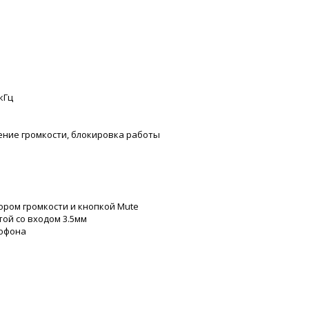
кГц
ние громкости, блокировка работы
тором громкости и кнопкой Mute
той со входом 3.5мм
рофона