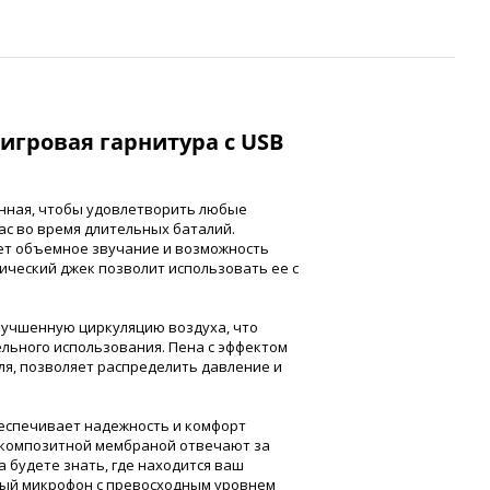
 игровая гарнитура с USB
данная, чтобы удовлетворить любые
ас во время длительных баталий.
ает объемное звучание и возможность
ический джек позволит использовать ее с
учшенную циркуляцию воздуха, что
льного использования. Пена с эффектом
ля, позволяет распределить давление и
беспечивает надежность и комфорт
с композитной мембраной отвечают за
 будете знать, где находится ваш
ый микрофон с превосходным уровнем