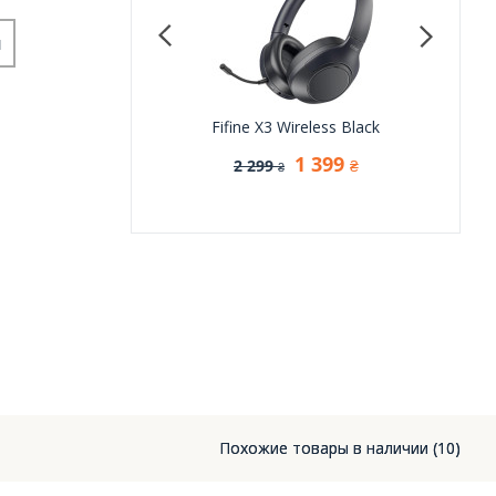
и
 Hyperpunk 3X Hi-Res
Fifine X3 Wireless Black
EP
H14) Wireless Black
1 399
2 299
1 
₴
₴
2 299
₴
Похожие товары в наличии (10)