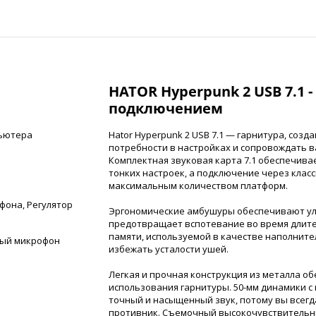
HATOR Hyperpunk 2 USB 7.1 -
подключением
пьютера
Hator Hyperpunk 2 USB 7.1 — гарнитура, соз
потребности в настройках и сопровождать в
Комплектная звуковая карта 7.1 обеспечив
тонких настроек, а подключение через класс
максимальным количеством платформ.
фона, Регулятор
Эргономические амбушуры обеспечивают ул
предотвращает вспотевание во время длите
памяти, используемой в качестве наполните
ный микрофон
избежать усталости ушей.
Легкая и прочная конструкция из металла о
использования гарнитуры. 50-мм динамики 
точный и насыщенный звук, потому вы всегда
противник. Съемочный высокочувствительн