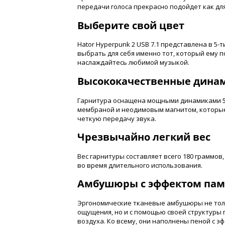
передачи голоса прекрасно подойдет как для 
Выберите свой цвет
Hator Hyperpunk 2 USB 7.1 представлена в 5
выбрать для себя именно тот, который ему п
наслаждайтесь любимой музыкой.
Высококачественные дина
Гарнитура оснащена мощными динамиками 50
мембраной и неодимовым магнитом, которы
четкую передачу звука.
Чрезвычайно легкий вес
Вес гарнитуры составляет всего 180 граммов
во время длительного использования.
Амбушюры с эффектом пам
Эргономические тканевые амбушюры не тол
ощущения, но и с помощью своей структуры
воздуха. Ко всему, они наполнены пеной с 