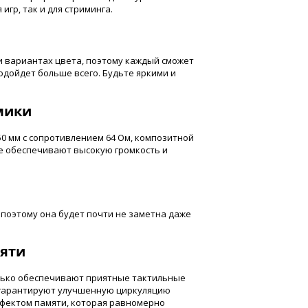
игр, так и для стриминга.
-ти вариантах цвета, поэтому каждый сможет
одойдет больше всего. Будьте яркими и
мики
 мм с сопротивлением 64 Ом, композитной
е обеспечивают высокую громкость и
, поэтому она будет почти не заметна даже
яти
ько обеспечивают приятные тактильные
 гарантируют улучшенную циркуляцию
эффектом памяти, которая равномерно