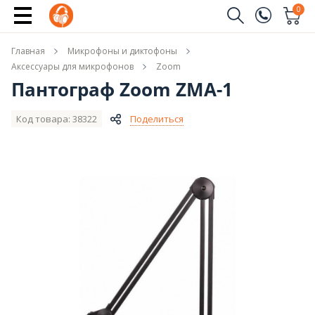
Купить
0
Заказать звонок
Главная
Микрофоны и диктофоны
(096)
Имя
Аксессуары для микрофонов
Zoom
Пантограф Zoom ZMA-1
(044)
Телефон
Код товара: 38322
Поделиться
Отправить