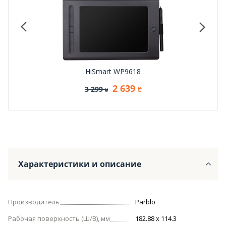
а
HiSmart WP9618
2 639
3 299
₴
₴
Характеристики и описание
Производитель
Parblo
Рабочая поверхность (Ш/В), мм
182.88 х 114.3