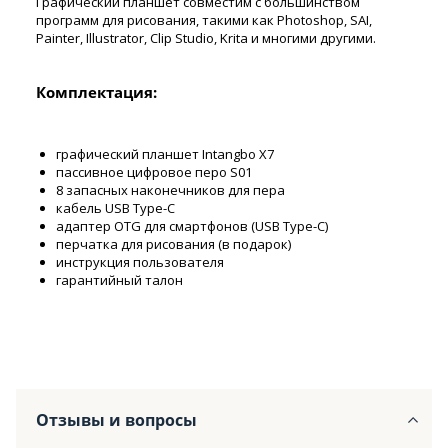
Графический планшет совместим с большинством
программ для рисования, такими как Photoshop, SAI,
Painter, Illustrator, Clip Studio, Krita и многими другими.
Комплектация:
графический планшет Intangbo X7
пассивное цифровое перо S01
8 запасных наконечников для пера
кабель USB Type-C
адаптер OTG для смартфонов (USB Type-C)
перчатка для рисования (в подарок)
инструкция пользователя
гарантийный талон
Отзывы и вопросы