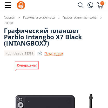
Сообщить о поступлении
0
Заказать звонок
Главная
Гаджеты и смарт-часы
Графические планшеты
(096)
Имя
Parblo
Графический планшет
(044)
Parblo Intangbo X7 Black
Телефон
(INTANGBOX7)
Код товара: 38332
Поделиться
Отправить
Суперцена!