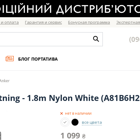
 и оплата
Гарантия и сервис
Бонусная программа
Экспертная
(09
БЛОГ ПОРТАТИВА
Anker
tning - 1.8m Nylon White (A81B6H
нет в наличии
все цвета
1 099
₴