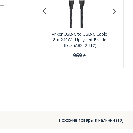
и
22 USB-C to Lightning -
Anker USB-C to USB-C Cable
Native Un
ylon Black (A81B6G11)
1.8m 240W 1Upcycled-Braided
to USB-C K
Black (A82E2H12)
1 199
₴
969
₴
Похожие товары в наличии (10)