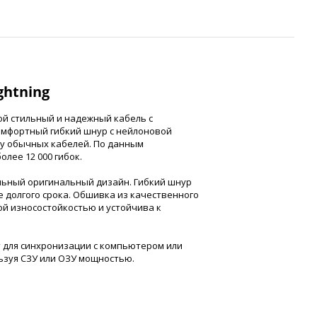
ghtning
обой стильный и надежный кабель с
комфортный гибкий шнур с нейлоновой
м у обычных кабелей. По данным
лее 12 000 гибок.
тильный оригинальный дизайн. Гибкий шнур
 долгого срока. Обшивка из качественного
й износостойкостью и устойчива к
ет для синхронизации с компьютером или
льзуя СЗУ или ОЗУ мощностью.