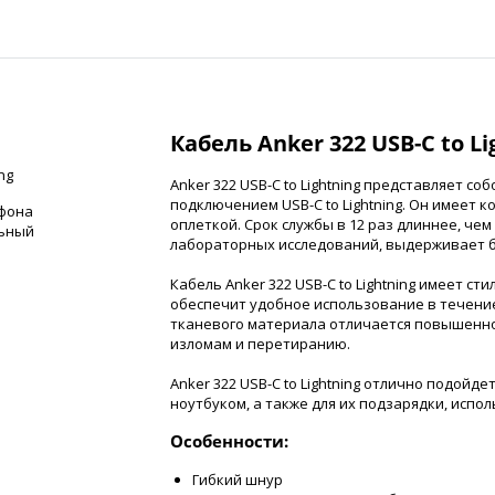
Кабель Anker 322 USB-C to Li
ng
Anker 322 USB-C to Lightning представляет с
подключением USB-C to Lightning. Он имеет 
ефона
оплеткой. Срок службы в 12 раз длиннее, че
льный
лабораторных исследований, выдерживает бо
Кабель Anker 322 USB-C to Lightning имеет с
обеспечит удобное использование в течение
тканевого материала отличается повышенно
изломам и перетиранию.
Anker 322 USB-C to Lightning отлично подойд
ноутбуком, а также для их подзарядки, испо
Особенности:
Гибкий шнур