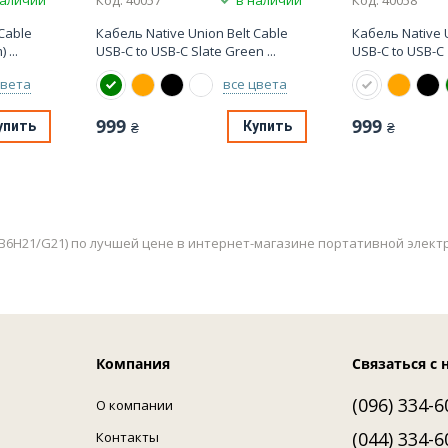
Cable
Кабель Native Union Belt Cable
Кабель Native U
 ...
USB-C to USB-C Slate Green ...
USB-C to USB-C Z
цвета
все цвета
999
999
упить
Купить
₴
₴
 (A81B6H21/G21) по лучшей цене в интернет-магазине портативной элек
Компания
Связаться с 
(096) 334-6
О компании
(044) 334-6
Контакты