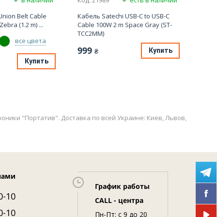
nion Belt Cable
Кабель Satechi USB-C to USB-C
Кабел
ebra (1.2 m) ...
Cable 100W 2 m Space Gray (ST-
USB-A
TCC2MM)
999
все цвета
999
Купить
₴
Купить
троники "Портатив". Доставка по всей Украине: Киев, Львов,
нами
График работы
0-10
CALL - центра
0-10
Пн-Пт: c 9 до 20