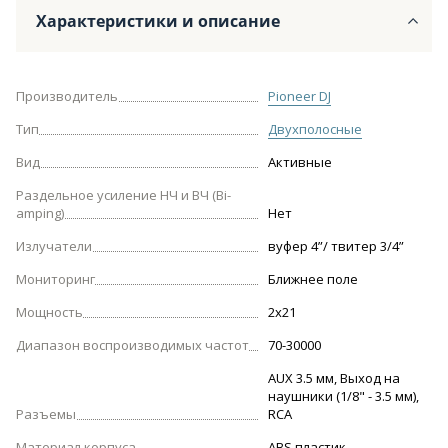
Характеристики и описание
Производитель
Pioneer DJ
Тип
Двухполосные
Вид
Активные
Раздельное усиление НЧ и ВЧ (Bi-
amping)
Нет
Излучатели
вуфер 4”/ твитер 3/4”
Мониторинг
Ближнее поле
Мощность
2х21
Диапазон воспроизводимых частот
70-30000
AUX 3.5 мм, Выход на
наушники (1/8" - 3.5 мм),
Разъемы
RCA
Материал корпуса
ABS пластик