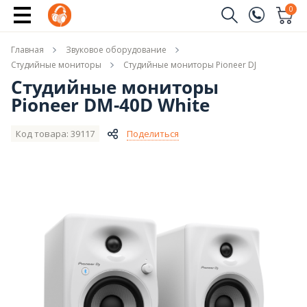
Купить
0
Заказать звонок
Главная
Звуковое оборудование
(096)
Имя
Студийные мониторы
Студийные мониторы Pioneer DJ
Студийные мониторы
(044)
Pioneer DM-40D White
Телефон
Код товара: 39117
Поделиться
Отправить