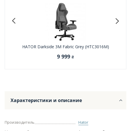
001M)
HATOR Darkside 3M Fabric Grey (HTC3016M)
HATO
9 999
₴
Характеристики и описание
Производитель
Hator