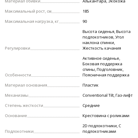
Материал обивки
Алькантара, Экокожа
Максимальный рост, см
185
Максимальная нагрузка, кг
90
Высота сиденья, Высота
подлокотников, Угол
наклона спинки,
Регулировки
Жесткость качания
Активное сиденье,
Боковая поддержка
спины, Подголовник,
Особенности
Поясничная поддержка
Материал основания
Пластик
Механизмы
Conventional Tilt, Газ-лифт
Степень жесткости
Средние
Основание
Крестовина с роликами
2D подлокотники, С
Подлокотники
подлокотниками