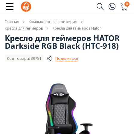
Сообщить о поступлении
0
Заказать звонок
Главная
Компьютерная периферия
(096)
Имя
Кресла для геймеров
Кресла для геймеров Hator
Кресло для геймеров HATOR
(044)
Darkside RGB Black (HTC-918)
Телефон
Код товара: 39751
Поделиться
Отправить